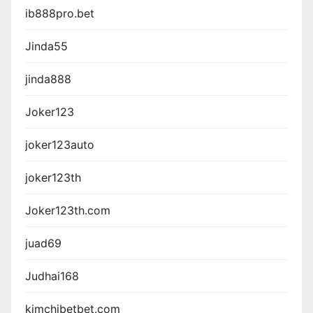
ib888pro.bet
Jinda55
jinda888
Joker123
joker123auto
joker123th
Joker123th.com
juad69
Judhai168
kimchibetbet.com