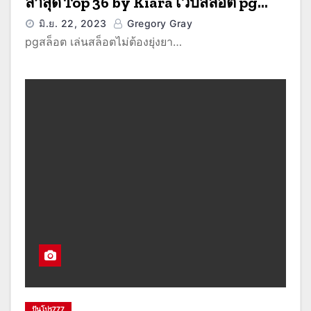
ล่าสุด Top 36 by Kiara เว็บสล็อต pg
Fullslotpg.com 21
มิ.ย. 22, 2023
Gregory Gray
pgสล็อต เล่นสล็อตไม่ต้องยุ่งยา…
ปันโปร777