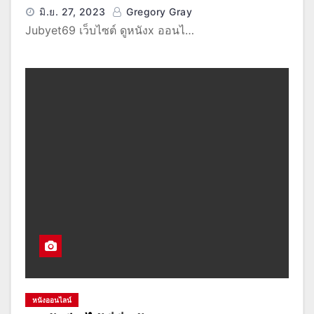
Collette
มิ.ย. 27, 2023
Gregory Gray
Jubyet69 เว็บไซต์ ดูหนังx ออนไ…
หนังออนไลน์