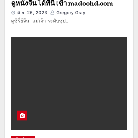
ดูหนังจีน ได้ที่นี่ เข้า madoohd.com
มิ.ย. 26, 2023
Gregory Gray
ดูซีรี่ย์จีน แม่เจ้า ระดับซุป…