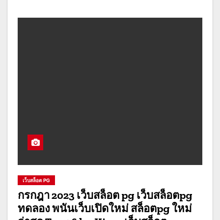
เว็บสล็อต PG
กรกฎา 2023 เว็บสล็อต pg เว็บสล็อตpg
ทดลอง พนันเว็บเปิดใหม่ สล็อตpg ใหม่