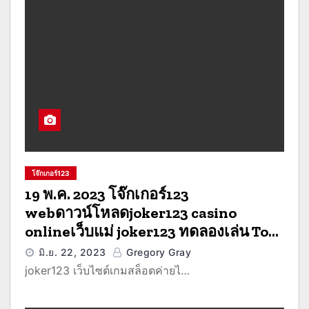
โจ๊กเกอร์123
19 พ.ค. 2023 โจ๊กเกอร์123
webดาวน์โหลดjoker123 casino
onlineเว็บแม่ joker123 ทดลองเล่น Top
20 by Mollie joker123
มิ.ย. 22, 2023
Gregory Gray
Joker123.money
joker123 เว็บไซต์เกมสล็อตค่ายไ…