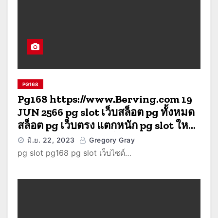
PG168
Pg168 https://www.Berving.com 19
JUN 2566 pg slot เว็บสล็อต pg ทั้งหมด
สล็อต pg เว็บตรง แตกหนัก pg slot ใหม่
ล่าสุดโบนัสคูณ2 pg โหลดฟรี Top 83 by
มิ.ย. 22, 2023
Gregory Gray
Jestine
pg slot pg168 pg slot เว็บไซต์…