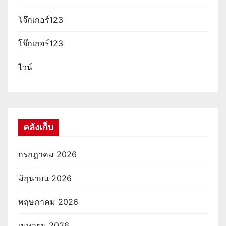
โจ๊กเกอร์123
โจ๊กเกอร์123
ไวน์
คลังเก็บ
กรกฎาคม 2026
มิถุนายน 2026
พฤษภาคม 2026
เมษายน 2026