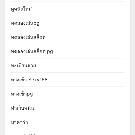
ดูหนังใหม่
ทดลองเล่นpg
ทดลองเล่นสล็อต
ทดลองเล่นสล็อต pg
ทะเบียนสวย
ทางเข้า Sexy168
ทางเข้าpg
ทำเว็บพนัน
บาคาร่า