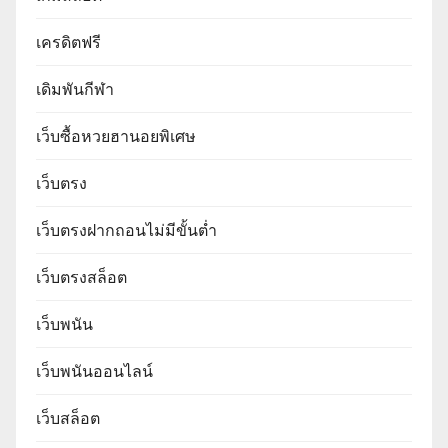
เครดิตฟรี
เดิมพันกีฬา
เว็บซื้อหวยฮานอยพิเศษ
เว็บตรง
เว็บตรงฝากถอนไม่มีขั้นต่ำ
เว็บตรงสล็อต
เว็บพนัน
เว็บพนันออนไลน์
เว็บสล็อต