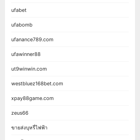
ufabet
ufabomb
ufanance789.com
ufawinner88
ut9winwin.com
westbluez168bet.com
xpay88game.com
zeus66
ขายส่งบุหรี่ไฟฟ้า