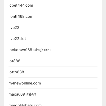
lcbet444.com
lionth168.com
live22
live22slot
lockdown168 เข้าสู่ระบบ
lot888
lotto888
m4newonline.com
macau69 สมัคร
mmgoldsbets.com