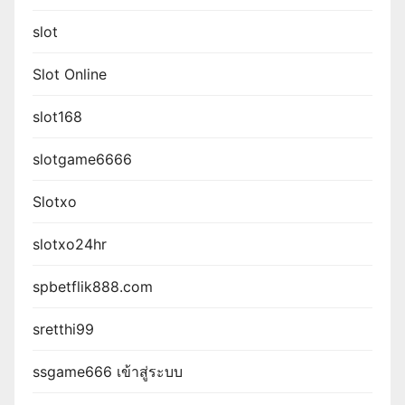
slot
Slot Online
slot168
slotgame6666
Slotxo
slotxo24hr
spbetflik888.com
sretthi99
ssgame666 เข้าสู่ระบบ