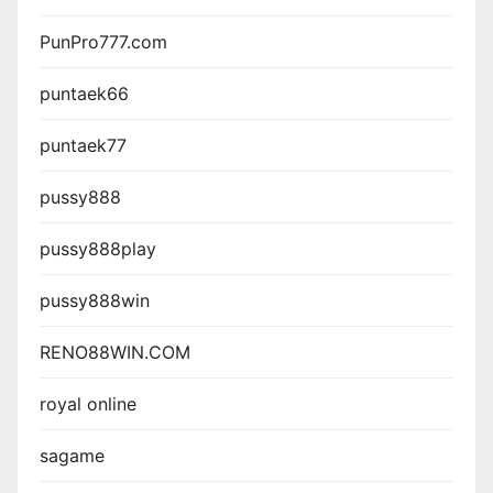
PunPro777.com
puntaek66
puntaek77
pussy888
pussy888play
pussy888win
RENO88WIN.COM
royal online
sagame