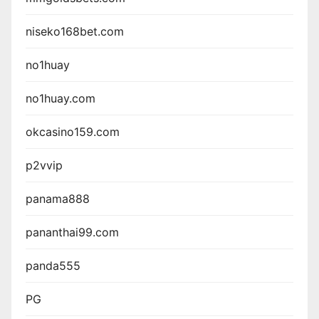
niseko168bet.com
no1huay
no1huay.com
okcasino159.com
p2vvip
panama888
pananthai99.com
panda555
PG