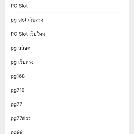
PG Slot
pg slot เว็บตรง
PG Slot เว็บใหม่
pg สล็อต
pg เว็บตรง
pg168
pg718
pg77
pg77slot
pg99