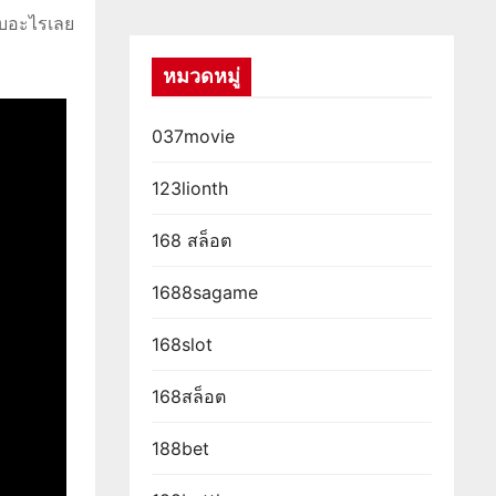
าบอะไรเลย
หมวดหมู่
037movie
123lionth
168 สล็อต
1688sagame
168slot
168สล็อต
188bet