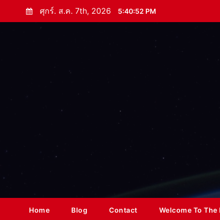
S
ศุกร์. ส.ค. 7th, 2026
5:40:53 PM
k
i
p
t
o
c
o
n
t
e
n
t
Home
Blog
Contact
Welcome To The 