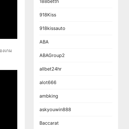
188betth
918Kiss
918kissauto
ABA
ื่องเกม
ABAGroup2
allbet24hr
alot666
ambking
askyouwin888
Baccarat