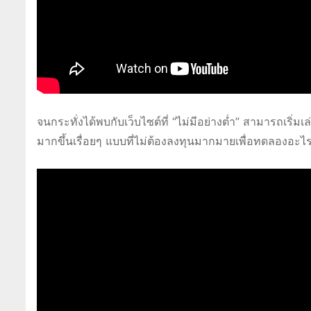
จนกระทั่งได้พบกับเว็บไซต์ที่ “ไม่มีอย่างต่ำ” สามารถเริ่มเล่
มากขึ้นเรื่อยๆ แบบที่ไม่ต้องลงทุนมากมายเพื่อทดลองอะไ