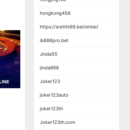
hongkong456
https://sretthi99.bet/enter/
ib888pro.bet
Jinda55
jinda888
Joker123
joker123auto
joker123th
Joker123th.com