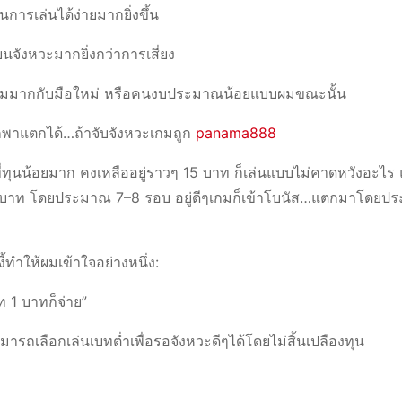
ารเล่นได้ง่ายมากยิ่งขึ้น
ียนจังหวะมากยิ่งกว่าการเสี่ยง
าะสมมากกับมือใหม่ หรือคนงบประมาณน้อยแบบผมขณะนั้น
 ก็พาแตกได้…ถ้าจับจังหวะเกมถูก
panama888
ี่ทุนน้อยมาก คงเหลืออยู่ราวๆ 15 บาท ก็เล่นแบบไม่คาดหวังอะไร แ
บาท โดยประมาณ 7–8 รอบ อยู่ดีๆเกมก็เข้าโบนัส…แตกมาโดยป
ี้ทำให้ผมเข้าใจอย่างหนึ่ง:
 1 บาทก็จ่าย”
ามารถเลือกเล่นเบทต่ำเพื่อรอจังหวะดีๆได้โดยไม่สิ้นเปลืองทุน