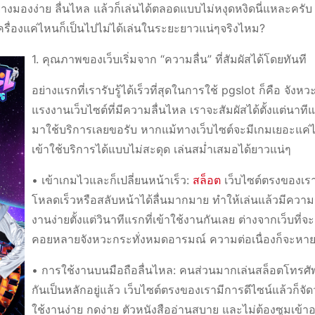
ย่างมองง่าย ลื่นไหล แล้วก็เล่นได้ตลอดแบบไม่หงุดหงิดนี่แหละครับ
รื่องแค่ไหนก็เป็นไปไม่ได้เล่นในระยะยาวแน่ๆจริงไหม?
1. คุณภาพของเว็บเริ่มจาก “ความลื่น” ที่สัมผัสได้โดยทันที
อย่างแรกที่เรารับรู้ได้เร็วที่สุดในการใช้ pgslot ก็คือ จังห
แรงงานเว็บไซต์ที่มีความลื่นไหล เราจะสัมผัสได้ตั้งแต่นาทีแร
มาใช้บริการเลยขอรับ หากแม้ทางเว็บไซต์จะมีเกมเยอะแค่
เข้าใช้บริการได้แบบไม่สะดุด เล่นสม่ำเสมอได้ยาวแน่ๆ
• เข้าเกมไวและก็เปลี่ยนหน้าเร็ว:
สล็อต
เว็บไซต์ตรงของเร
โหลดเร็วหรือสลับหน้าได้ลื่นมากมาย ทำให้เล่นแล้วมีความรู
งานง่ายตั้งแต่วินาทีแรกที่เข้าใช้งานกันเลย ต่างจากเว็บที่จ
คอยหลายจังหวะกระทั่งหมดอารมณ์ ความต่อเนื่องก็จะหา
• การใช้งานบนมือถือลื่นไหล: คนส่วนมากเล่นสล็อตโทรศัพ
กันเป็นหลักอยู่แล้ว เว็บไซต์ตรงของเรามีการดีไซน์แล้วก็จัด
ใช้งานง่าย กดง่าย ตัวหนังสืออ่านสบาย และไม่ต้องซูมเข้