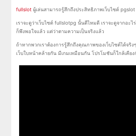
fullslot
ผู้เล่นสามารถรู้สึกถึงประสิทธิภาพเว็บไซต์ pgslo
เราจะดูว่าเว็บไซต์ fullslotpg นั้นดีไหมดี เราจะดูจาก
ก็พึงพอใจแล้ว แต่ว่าตามความเป็นจริงแล้ว
ถ้าหากพวกเราต้องการรู้สึกถึงคุณภาพของเว็บไซต์ได้จริงๆต
เว็บใบหน้าคล้ายกัน มีเกมเหมือนกัน โปรโมชันก็ใกล้เคีย