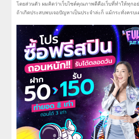
โดยส่วนตัว ผมคิดว่าเว็บไซต์คุณภาพดีคือเว็บที่ทำให้ทุกอ
ถ้าเกิดประสบพบเจอปัญหาเป็นประจำล่ะก็ แม้กระทั่งครบเค