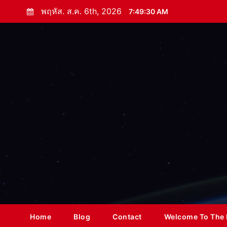
S
พฤหัส. ส.ค. 6th, 2026
7:49:32 AM
k
i
p
t
o
c
o
n
t
e
n
t
Home
Blog
Contact
Welcome To The 