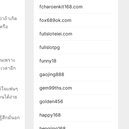
fcharoenkit168.com
่าถ้าเกิด
fox689ok.com
หรือ
fullsloteiei.com
fullslotpg
นานเพราะ
funny18
ะเวลาอีก
gaojing888
gem99ths.com
ได้ใจแฟนๆ
านได้ง่าย
golden456
happy168
้สึกมั่นอก
hengjing168