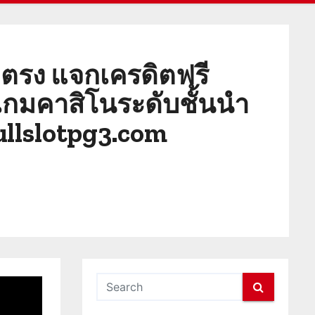
็บตรง แจกเครดิตฟรี
 เกมคาสิโนระดับชั้นนำ
fullslotpg3.com