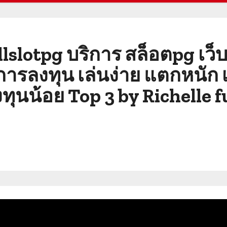
llslotpg บริการ สล็อตpg เว
่การลงทุน เล่นง่าย แตกหนัก
งทุนน้อย Top 3 by Richelle 