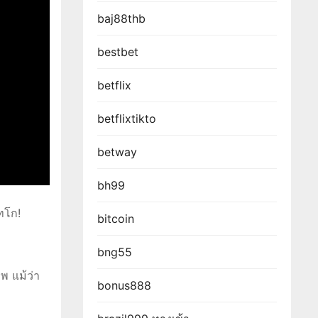
baj88thb
bestbet
betflix
betflixtikto
betway
bh99
ทโก!
bitcoin
bng55
าพ แม้ว่า
bonus888