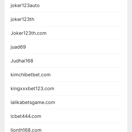
joker123auto
joker123th
Joker123th.com
juad69
Judhai168
kimchibetbet.com
kingxxxbet123.com
lalikabetsgame.com
lcbet444.com
lionth168.com