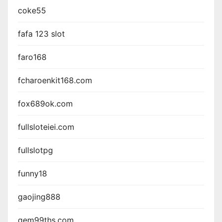
coke55
fafa 123 slot
faro168
fcharoenkit168.com
fox689ok.com
fullsloteiei.com
fullslotpg
funny18
gaojing888
gem99ths.com