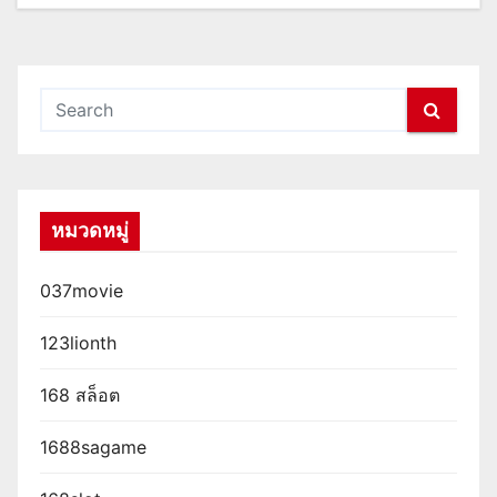
หมวดหมู่
037movie
123lionth
168 สล็อต
1688sagame