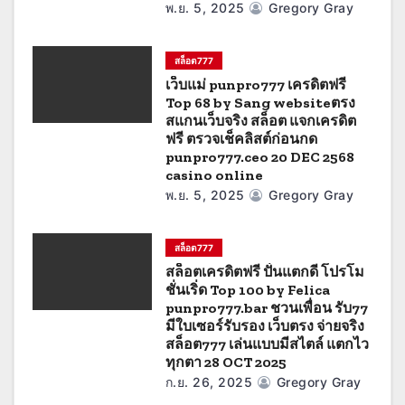
พ.ย. 5, 2025
Gregory Gray
สล็อต777
เว็บแม่ punpro777 เครดิตฟรี
Top 68 by Sang websiteตรง
สแกนเว็บจริง สล็อต แจกเครดิต
ฟรี ตรวจเช็คลิสต์ก่อนกด
punpro777.ceo 20 DEC 2568
casino online
พ.ย. 5, 2025
Gregory Gray
สล็อต777
สล็อตเครดิตฟรี ปั่นแตกดี โปรโม
ชั่นเริ่ด Top 100 by Felica
punpro777.bar ชวนเพื่อน รับ77
มีใบเซอร์รับรอง เว็บตรง จ่ายจริง
สล็อต777 เล่นแบบมีสไตล์ แตกไว
ทุกตา 28 OCT 2025
ก.ย. 26, 2025
Gregory Gray