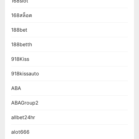
168slot
168สล็อต
188bet
188betth
918Kiss
918kissauto
ABA
ABAGroup2
allbet24hr
alot666