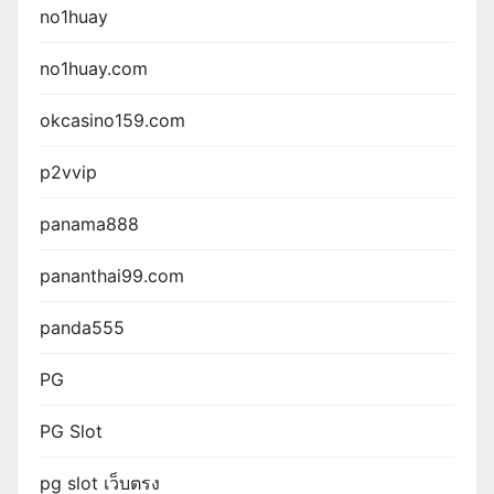
no1huay
no1huay.com
okcasino159.com
p2vvip
panama888
pananthai99.com
panda555
PG
PG Slot
pg slot เว็บตรง