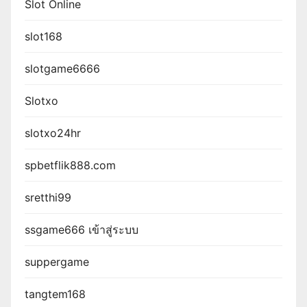
Slot Online
slot168
slotgame6666
Slotxo
slotxo24hr
spbetflik888.com
sretthi99
ssgame666 เข้าสู่ระบบ
suppergame
tangtem168