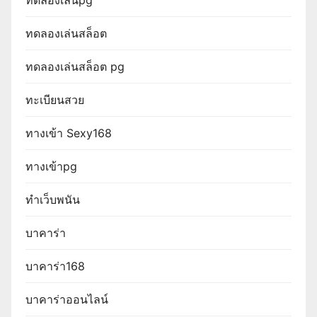
ทดลองเล่นpg
ทดลองเล่นสล็อต
ทดลองเล่นสล็อต pg
ทะเบียนสวย
ทางเข้า Sexy168
ทางเข้าpg
ทำเว็บพนัน
บาคาร่า
บาคาร่า168
บาคาร่าออนไลน์