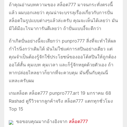
ถ้าคุณอ่านบทความของ สล็อต777 มาจนกระทั่งตรงนี้
แล้ว ผมบอกเลยว่า คุณน่าจะบรรลุเรื่องเกี่ยวกับการปั่น
สล็อตในรูปแบบต่างๆแล้วล่ะครับ คุณจะเห็นได้เลยว่า มัน
มิได้มีอะไรมาการันตีเลยว่า ถ้าปั่นแบบงี้จะดีกว่า
ถ้าเกิดปั่นอย่างนี้จะเสียกว่า punpro777 สิ่งที่จะทำให้ผล
กำไรนิ่งกว่าเดิมได้ มันไม่ใช่แค่การสปินอย่างเดียว แต่
คุณจำเป็นต้องรู้จักใช้ประโยชน์ของออโต้สปินให้ถูกต้อง
ออโต้สั้น คุมเบท คุมเวลา และก็รู้จักหยุดด้วยตัวเอง ถ้า
หากปล่อยไหลยาวก็ยากที่จะควบคุม มันขึ้นกับคุณนี่
แหละครับผม
เกมสล็อต สล็อต777 punpro777.art 19 มกราคม 68
Rashad ดูรีวิวจากลูกค้าจริง สล็อต777 แตกทุกชั่วโมง
Top 15
ขอขอบคุณมากอ้างอิงจาก
สล็อต777