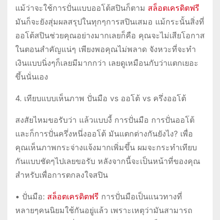
แม้ว่าจะใช้การปั่นแบบออโต้สปินก็ตาม
สล็อตเครดิตฟรี
มันก็จะยังสุ่มผลสรุปในทุกๆการสปินเสมอ แม้กระนั้นสิ่งที่
ออโต้สปินช่วยคุณอย่างมากเลยก็คือ คุณจะไม่เสียโอกาส
ในตอนสำคัญแน่ๆ เพียงพอคุณไม่พลาด จังหวะที่จะทำ
เงินแบบนิ่งๆก็เลยมีมากกว่า เลยดูเหมือนกับว่าแตกเยอะ
ขึ้นนั่นเอง
4. เทียบแบบเห็นภาพ ปั่นมือ vs ออโต้ vs ครึ่งออโต้
สงสัยไหมขอรับว่า แล้วแบบงี้ การปั่นมือ การปั่นออโต้
และก็การปั่นครึ่งหนึ่งออโต้ มันแตกต่างกันยังไง? เพื่อ
คุณเห็นภาพกระจ่างแจ้งมากเพิ่มขึ้น ผมจะกระทำเทียบ
กันแบบชัดๆไปเลยขอรับ หลังจากนี้จะเป็นหน้าที่ของคุณ
สำหรับเพื่อการตกลงใจสปิน
• ปั่นมือ:
สล็อตเครดิตฟรี
การปั่นมือเป็นแนวทางที่
หลายๆคนนิยมใช้กันอยู่แล้ว เพราะเหตุว่ามันสามารถ