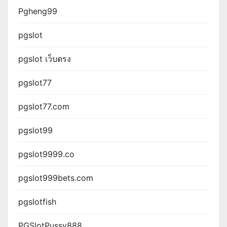
Pgheng99
pgslot
pgslot เว็บตรง
pgslot77
pgslot77.com
pgslot99
pgslot9999.co
pgslot999bets.com
pgslotfish
PGSlotPussy888