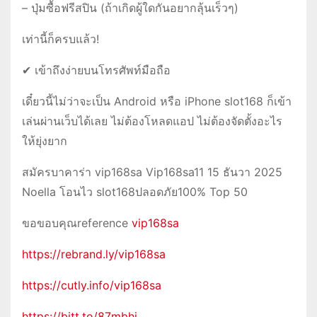
– ปุ่มซื้อฟรีสปิน (ถ้าเกิดผู้ใดกันอยากลุ้นเร็วๆ)
เท่านี้ก็ครบแล้ว!
✔ เข้าถึงง่ายบนโทรศัพท์มือถือ
เดี๋ยวนี้ไม่ว่าจะเป็น Android หรือ iPhone slot168 ก็เข้า
เล่นผ่านเว็บได้เลย ไม่ต้องโหลดแอป ไม่ต้องจัดตั้งอะไร
ให้ยุ่งยาก
สมัครบาคาร่า vip168sa Vip168sa11 15 ธันวา 2025
Noella โอนไว slot168ปลอดภัย100% Top 50
ขอขอบคุณreference
vip168sa
https://rebrand.ly/vip168sa
https://cutly.info/vip168sa
https://bitt.to/87mbhj