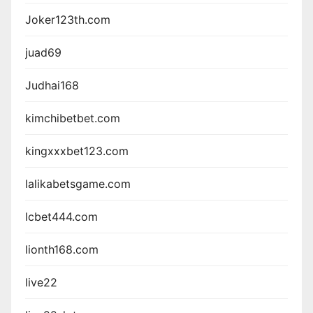
Joker123th.com
juad69
Judhai168
kimchibetbet.com
kingxxxbet123.com
lalikabetsgame.com
lcbet444.com
lionth168.com
live22