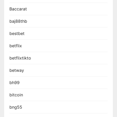
Baccarat
baj88thb
bestbet
betflix
betflixtikto
betway
bh99
bitcoin
bng55