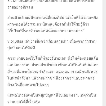
• เวลาเล่นมืดค่ำๆวอเลทเสถียรกว่าแอปธนาคารหลาย
รายอย่างชัดเจน
ส่วนตัวแล้วผมมีหลายหนที่แบงค์ล่ม แต่เว็บที่ใช้วอเลทยัง
ฝาก–ถอนได้ธรรมดา นี่แหละคือจุดที่ทำให้ผมรู้ดีว่า
“เว็บไซต์ที่รองรับวอเลทมันสะดวกกว่ามากมาย”
vip168sa เล่นง่ายยิ่งกว่าเดิมหลายเท่า เนื่องจากว่าฝาก
ปุบปับเล่นได้ทันที
ความง่ายของเว็บไซต์ที่รองรับวอเลท คือไม่ต้องคอยสลับ
แอปหลายรอบ ฝากแล้วเข้าเลย เข้าเกมได้ในทันที ผมเคย
มีช่วงที่มองเห็นเกมกำลังแตก คนเล่นมาก เหมือนจังหวะ
โบนัสกำลังมา แล้วกดฝากช้าเนื่องจากว่าแอปธนาคาร
ค้าง ในที่สุดพลาดไปเฉยๆ
แต่พอได้วอเลทเป็นหยุดปัญหานี้ไปเลย เพราะเหตุว่าเป็น
ระบบออโต้ที่เร็วจริง