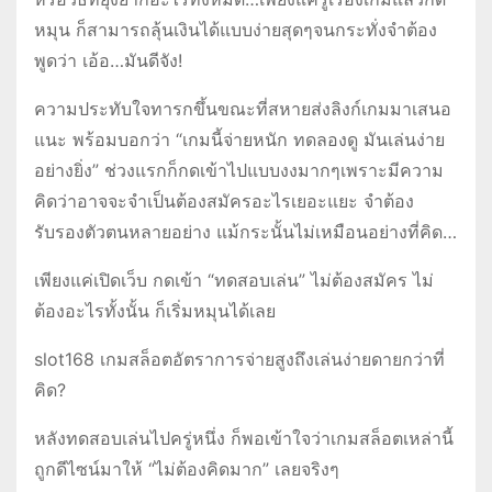
หมุน ก็สามารถลุ้นเงินได้แบบง่ายสุดๆจนกระทั่งจำต้อง
พูดว่า เอ้อ…มันดีจัง!
ความประทับใจทารกขึ้นขณะที่สหายส่งลิงก์เกมมาเสนอ
แนะ พร้อมบอกว่า “เกมนี้จ่ายหนัก ทดลองดู มันเล่นง่าย
อย่างยิ่ง” ช่วงแรกก็กดเข้าไปแบบงงมากๆเพราะมีความ
คิดว่าอาจจะจำเป็นต้องสมัครอะไรเยอะแยะ จำต้อง
รับรองตัวตนหลายอย่าง แม้กระนั้นไม่เหมือนอย่างที่คิด…
เพียงแค่เปิดเว็บ กดเข้า “ทดสอบเล่น” ไม่ต้องสมัคร ไม่
ต้องอะไรทั้งนั้น ก็เริ่มหมุนได้เลย
slot168 เกมสล็อตอัตราการจ่ายสูงถึงเล่นง่ายดายกว่าที่
คิด?
หลังทดสอบเล่นไปครู่หนึ่ง ก็พอเข้าใจว่าเกมสล็อตเหล่านี้
ถูกดีไซน์มาให้ “ไม่ต้องคิดมาก” เลยจริงๆ