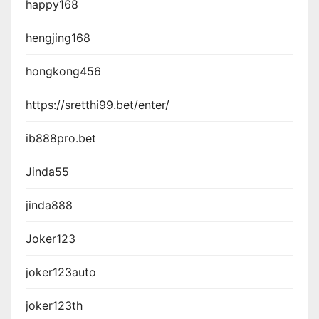
happy168
hengjing168
hongkong456
https://sretthi99.bet/enter/
ib888pro.bet
Jinda55
jinda888
Joker123
joker123auto
joker123th