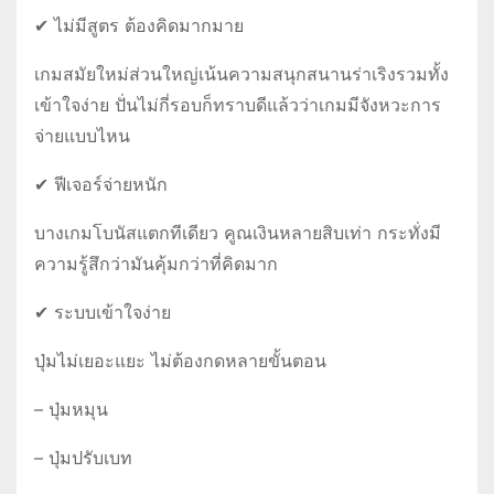
✔ ไม่มีสูตร ต้องคิดมากมาย
เกมสมัยใหม่ส่วนใหญ่เน้นความสนุกสนานร่าเริงรวมทั้ง
เข้าใจง่าย ปั่นไม่กี่รอบก็ทราบดีแล้วว่าเกมมีจังหวะการ
จ่ายแบบไหน
✔ ฟีเจอร์จ่ายหนัก
บางเกมโบนัสแตกทีเดียว คูณเงินหลายสิบเท่า กระทั่งมี
ความรู้สึกว่ามันคุ้มกว่าที่คิดมาก
✔ ระบบเข้าใจง่าย
ปุ่มไม่เยอะแยะ ไม่ต้องกดหลายขั้นตอน
– ปุ่มหมุน
– ปุ่มปรับเบท