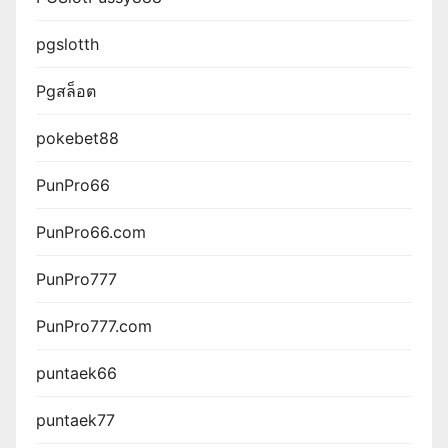
pgslotth
Pgสล็อต
pokebet88
PunPro66
PunPro66.com
PunPro777
PunPro777.com
puntaek66
puntaek77