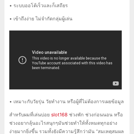
• ระบบออโต้เร็วและก็เสถียร
• เข้าถึงง่าย ไม่จำกัดกลุ่มผู้เล่น
• เหมาะกับวัยรุ่น วัยทำงาน หรือผู้ที่ไม่ต้องการเผยข้อมูล
สำหรับผมที่เล่นบ่อย
slot168
ช่วงพัก ช่วงก่อนนอน หรือ
ช่วงอยากลุ้นอะไรสนุกๆมันช่วยทำให้ทั้งหมดทุกอย่าง
ง่ายมากยิ่งขึ้น รวมทั้งยังมีความรู้สึกว่ามัน “สมเหตุสมผล