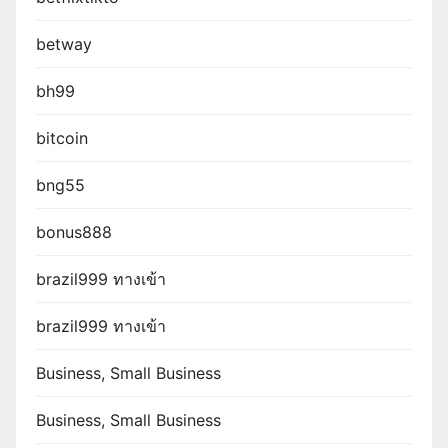
betway
bh99
bitcoin
bng55
bonus888
brazil999 ทางเข้า
brazil999 ทางเข้า
Business, Small Business
Business, Small Business