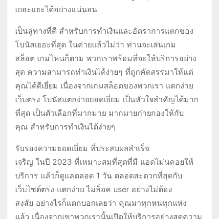
เยอะแยะได้อย่างแน่นอน
เป็นลู่ทางที่ดี สำหรับการทำเงินและอัตราการแตกของ
โบนัสเยอะที่สุด ในค่ายแล้วไม่ว่า ท่านจะเล่นเกม
สล็อต เกมไหนก็ตาม พวกเราพร้อมที่จะให้บริการอย่าง
สุด ความสามารถทำเงินได้ง่ายๆ ที่ถูกคัดสรรมาให้แด่
คุณได้ดีเยี่ยม เนื่องจากเกมสล็อตของพวกเรา แตกง่าย
เว็บตรง โบนัสแตกง่ายยอดเยี่ยม เป็นหัวใจสำคัญได้มาก
ที่สุด เป็นตัวเลือกที่มากมาย มากมายก่ายกองให้กับ
คุณ สำหรับการทำเงินได้ง่ายๆ
รับรองความยอดเยี่ยม ที่ประสบผลสำเร็จ
เจริญ ในปี 2023 ที่เหมาะสมที่สุดที่มี แอดไม่นคอยให้
บริการ แล้วก็ดูแลตลอด 1 วัน ตลอดสะดวกที่สุดกับ
เว็บไซต์ตรง แตกง่าย ไม่ล็อค user อย่างไม่ต้อง
สงสัย อย่างไรก็แตกบอกเลยว่า คุณมาทุกหนทุกแห่ง
แล้ว เนื่องจากเขาพวกเรานั้นเปิดให้บริการอย่างสุดความ