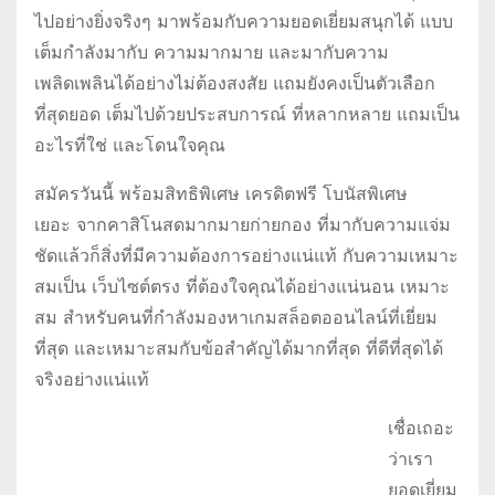
ไปอย่างยิ่งจริงๆ มาพร้อมกับความยอดเยี่ยมสนุกได้ แบบ
เต็มกำลังมากับ ความมากมาย และมากับความ
เพลิดเพลินได้อย่างไม่ต้องสงสัย แถมยังคงเป็นตัวเลือก
ที่สุดยอด เต็มไปด้วยประสบการณ์ ที่หลากหลาย แถมเป็น
อะไรที่ใช่ และโดนใจคุณ
สมัครวันนี้ พร้อมสิทธิพิเศษ เครดิตฟรี โบนัสพิเศษ
เยอะ จากคาสิโนสดมากมายก่ายกอง ที่มากับความแจ่ม
ชัดแล้วก็สิ่งที่มีความต้องการอย่างแน่แท้ กับความเหมาะ
สมเป็น เว็บไซต์ตรง ที่ต้องใจคุณได้อย่างแน่นอน เหมาะ
สม สำหรับคนที่กำลังมองหาเกมสล็อตออนไลน์ที่เยี่ยม
ที่สุด และเหมาะสมกับข้อสำคัญได้มากที่สุด ที่ดีที่สุดได้
จริงอย่างแน่แท้
เชื่อเถอะ
ว่าเรา
ยอดเยี่ยม