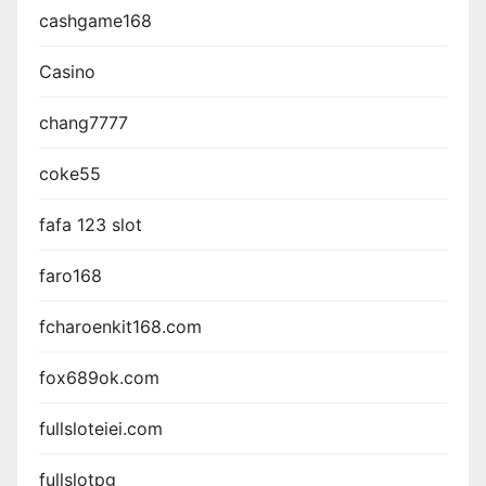
cashgame168
Casino
chang7777
coke55
fafa 123 slot
faro168
fcharoenkit168.com
fox689ok.com
fullsloteiei.com
fullslotpg