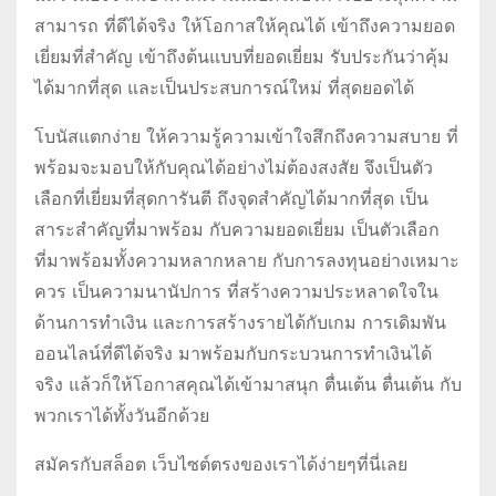
สามารถ ที่ดีได้จริง ให้โอกาสให้คุณได้ เข้าถึงความยอด
เยี่ยมที่สำคัญ เข้าถึงต้นแบบที่ยอดเยี่ยม รับประกันว่าคุ้ม
ได้มากที่สุด และเป็นประสบการณ์ใหม่ ที่สุดยอดได้
โบนัสแตกง่าย ให้ความรู้ความเข้าใจสึกถึงความสบาย ที่
พร้อมจะมอบให้กับคุณได้อย่างไม่ต้องสงสัย จึงเป็นตัว
เลือกที่เยี่ยมที่สุดการันตี ถึงจุดสำคัญได้มากที่สุด เป็น
สาระสำคัญที่มาพร้อม กับความยอดเยี่ยม เป็นตัวเลือก
ที่มาพร้อมทั้งความหลากหลาย กับการลงทุนอย่างเหมาะ
ควร เป็นความนานัปการ ที่สร้างความประหลาดใจใน
ด้านการทำเงิน และการสร้างรายได้กับเกม การเดิมพัน
ออนไลน์ที่ดีได้จริง มาพร้อมกับกระบวนการทำเงินได้
จริง แล้วก็ให้โอกาสคุณได้เข้ามาสนุก ตื่นเต้น ตื่นเต้น กับ
พวกเราได้ทั้งวันอีกด้วย
สมัครกับสล็อต เว็บไซต์ตรงของเราได้ง่ายๆที่นี่เลย