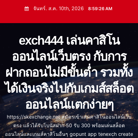
S
จันทร์. ส.ค. 10th, 2026
8:59:27 AM
k
i
p
exch444 เล่นคาสิโน
t
o
ออนไลน์เว็บตรง กับการ
c
o
ฝากถอนไม่มีขั้นต่ำ รวมทั้ง
n
t
ได้เงินจริงไปกับเกมส์สล็อต
e
n
ออนไลน์แตกง่ายๆ
t
https://skexchange.net สมัครเข้าเล่นคาสิโนออนไลน์เว็บ
ตรง แล้วได้รับโบนัสฝาก 50 รับ 300 พร้อมเล่นสล็อต
ออนไลน์และเกมส์คาสิโนอื่นๆ gopunt app tenexch create