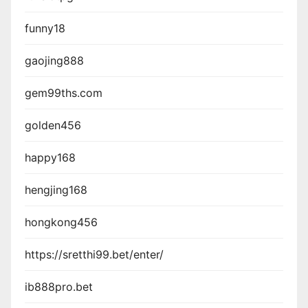
funny18
gaojing888
gem99ths.com
golden456
happy168
hengjing168
hongkong456
https://sretthi99.bet/enter/
ib888pro.bet