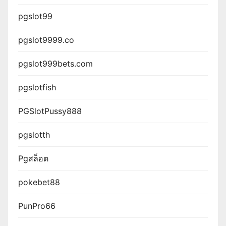
pgslot99
pgslot9999.co
pgslot999bets.com
pgslotfish
PGSlotPussy888
pgslotth
Pgสล็อต
pokebet88
PunPro66