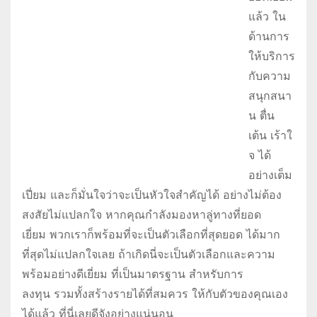
แล้ว ใน
ด้านการ
ให้บริการ
กับความ
สนุกสนา
น ตื่น
เต้น เร้าใ
จ ได้
อย่างเต็ม
เปี่ยม และก็มั่นใจว่าจะเป็นหัวใจสำคัญได้ อย่างไม่ต้อง
สงสัยไม่แปลกใจ หากคุณกำลังมองหาลู่ทางที่ยอด
เยี่ยม พวกเราก็พร้อมที่จะเป็นตัวเลือกที่สุดยอด ได้มาก
ที่สุดไม่แปลกใจเลย ถ้าเกิดนี่จะเป็นตัวเลือกและความ
พร้อมอย่างดีเยี่ยม ที่เป็นมาตรฐาน สำหรับการ
ลงทุน รวมทั้งสร้างรายได้ที่สมควร ให้กับตัวของคุณเอง
ได้แล้ว ที่นี่เลยดีจังอย่างแน่นอน