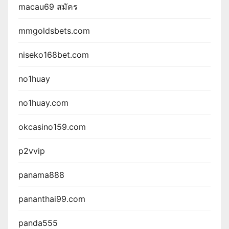
macau69 สมัคร
mmgoldsbets.com
niseko168bet.com
no1huay
no1huay.com
okcasino159.com
p2vvip
panama888
pananthai99.com
panda555