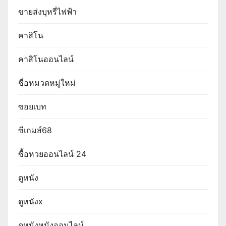
ขายส่งบุหรี่ไฟฟ้า
คาสิโน
คาสิโนออนไลน์
ชื่อหมวดหมู่ใหม่
ซอยเบท
ซีเกมส์68
ซื้อหวยออนไลน์ 24
ดูหนัง
ดูหนังx
ดูหนังหนังออนไลน์