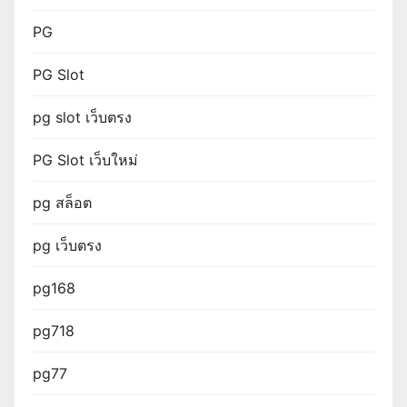
PG
PG Slot
pg slot เว็บตรง
PG Slot เว็บใหม่
pg สล็อต
pg เว็บตรง
pg168
pg718
pg77