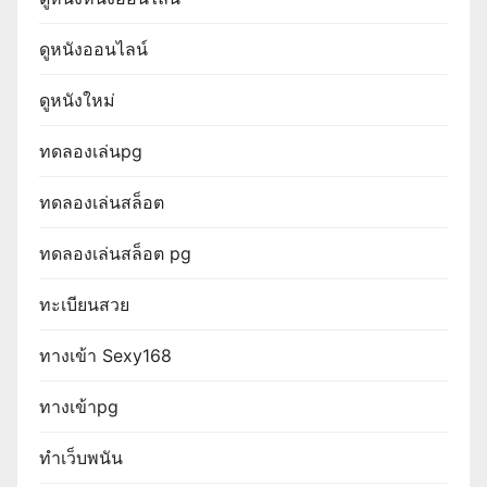
ดูหนังออนไลน์
ดูหนังใหม่
ทดลองเล่นpg
ทดลองเล่นสล็อต
ทดลองเล่นสล็อต pg
ทะเบียนสวย
ทางเข้า Sexy168
ทางเข้าpg
ทำเว็บพนัน