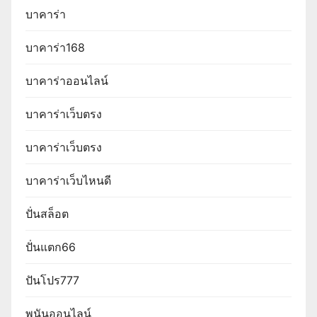
บาคาร่า
บาคาร่า168
บาคาร่าออนไลน์
บาคาร่าเว็บตรง
บาคาร่าเว็บตรง
บาคาร่าเว็บไหนดี
ปั่นสล็อต
ปั่นแตก66
ปันโปร777
พนันออนไลน์