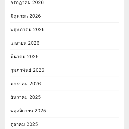
กรกฎาคม 2026
มิถุนายน 2026
พฤษภาคม 2026
เมษายน 2026
มีนาคม 2026
กุมภาพันธ์ 2026
มกราคม 2026
ธันวาคม 2025
พฤศจิกายน 2025
ตุลาคม 2025