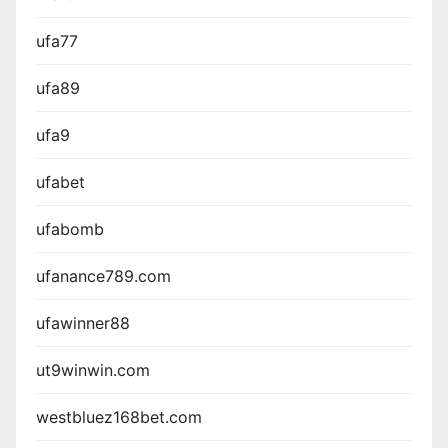
ufa77
ufa89
ufa9
ufabet
ufabomb
ufanance789.com
ufawinner88
ut9winwin.com
westbluez168bet.com