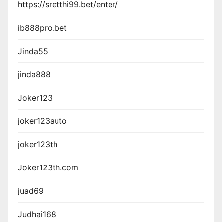
https://sretthi99.bet/enter/
ib888pro.bet
Jinda55
jinda888
Joker123
joker123auto
joker123th
Joker123th.com
juad69
Judhai168