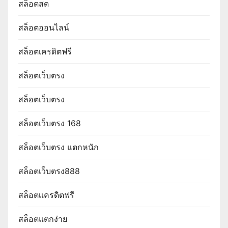
สล็อตสด
สล็อตออนไลน์
สล็อตเครดิตฟรี
สล็อตเว็บตรง
สล็อตเว็บตรง
สล็อตเว็บตรง 168
สล็อตเว็บตรง แตกหนัก
สล็อตเว็บตรง888
สล็อตเเครดิตฟรี
สล็อตแตกง่าย