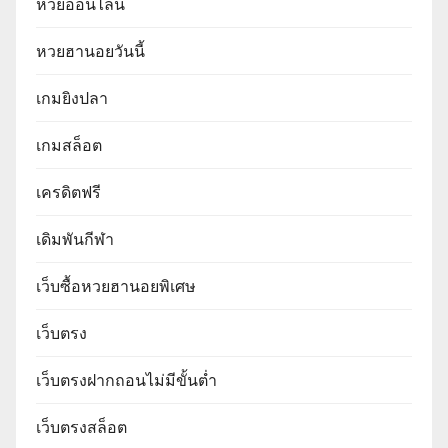
หวยออนไลน์
หวยฮานอยวันนี้
เกมยิงปลา
เกมสล็อต
เครดิตฟรี
เดิมพันกีฬา
เว็บซื้อหวยฮานอยพิเศษ
เว็บตรง
เว็บตรงฝากถอนไม่มีขั้นต่ำ
เว็บตรงสล็อต