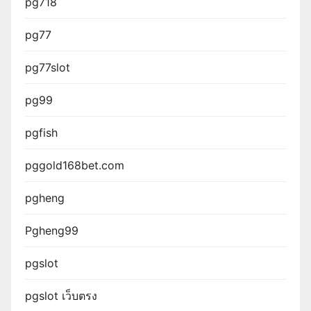
pg718
pg77
pg77slot
pg99
pgfish
pggold168bet.com
pgheng
Pgheng99
pgslot
pgslot เว็บตรง