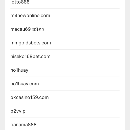
lotto888
m4newonline.com
macau69 สมัคร
mmgoldsbets.com
niseko168bet.com
no1huay
no1huay.com
okcasino159.com
p2vvip
panama888