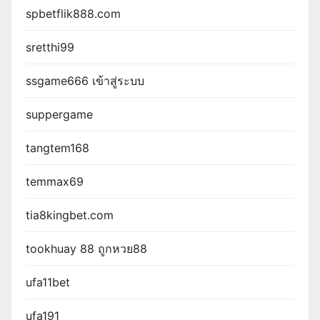
spbetflik888.com
sretthi99
ssgame666 เข้าสู่ระบบ
suppergame
tangtem168
temmax69
tia8kingbet.com
tookhuay 88 ถูกหวย88
ufa11bet
ufa191