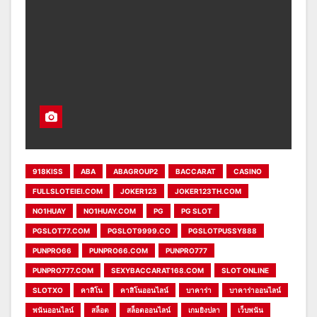
918KISS
ABA
ABAGROUP2
BACCARAT
CASINO
FULLSLOTEIEI.COM
JOKER123
JOKER123TH.COM
NO1HUAY
NO1HUAY.COM
PG
PG SLOT
PGSLOT77.COM
PGSLOT9999.CO
PGSLOTPUSSY888
PUNPRO66
PUNPRO66.COM
PUNPRO777
PUNPRO777.COM
SEXYBACCARAT168.COM
SLOT ONLINE
SLOTXO
คาสิโน
คาสิโนออนไลน์
บาคาร่า
บาคาร่าออนไลน์
พนันออนไลน์
สล็อต
สล็อตออนไลน์
เกมยิงปลา
เว็บพนัน