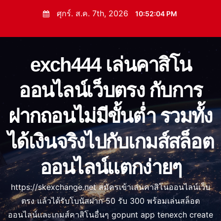
S
ศุกร์. ส.ค. 7th, 2026
10:52:05 PM
k
i
p
exch444 เล่นคาสิโน
t
o
ออนไลน์เว็บตรง กับการ
c
o
ฝากถอนไม่มีขั้นต่ำ รวมทั้ง
n
t
ได้เงินจริงไปกับเกมส์สล็อต
e
n
ออนไลน์แตกง่ายๆ
t
https://skexchange.net สมัครเข้าเล่นคาสิโนออนไลน์เว็บ
ตรง แล้วได้รับโบนัสฝาก 50 รับ 300 พร้อมเล่นสล็อต
ออนไลน์และเกมส์คาสิโนอื่นๆ gopunt app tenexch create