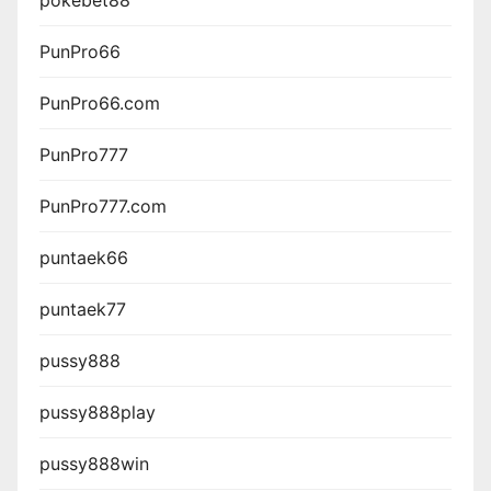
pokebet88
PunPro66
PunPro66.com
PunPro777
PunPro777.com
puntaek66
puntaek77
pussy888
pussy888play
pussy888win