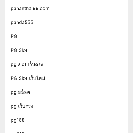
pananthai99.com
panda555
PG
PG Slot
pg slot เว็บตรง
PG Slot เว็บใหม่
pg สล็อต
pg เว็บตรง
pg168