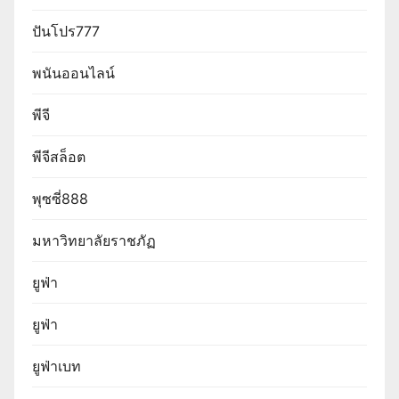
ปันโปร777
พนันออนไลน์
พีจี
พีจีสล็อต
พุซซี่888
มหาวิทยาลัยราชภัฏ
ยูฟ่า
ยูฟ่า
ยูฟ่าเบท