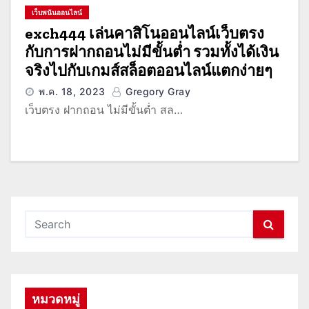
เว็บพนันออนไลน์
exch444 เล่นคาสิโนออนไลน์เว็บตรง
กับการฝากถอนไม่มีขั้นต่ำ รวมทั้งได้เงิน
จริงไปกับเกมส์สล็อตออนไลน์แตกง่ายๆ
พ.ค. 18, 2023
Gregory Gray
เว็บตรง ฝากถอน ไม่มีขั้นต่ำ สล…
หมวดหมู่