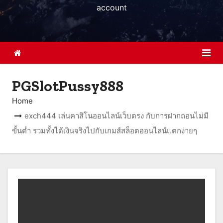
account
PGSlotPussy888
Home
exch444 เล่นคาสิโนออนไลน์เว็บตรง กับการฝากถอนไม่มี
ขั้นต่ำ รวมทั้งได้เงินจริงไปกับเกมส์สล็อตออนไลน์แตกง่ายๆ