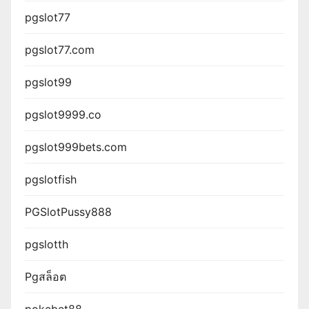
pgslot77
pgslot77.com
pgslot99
pgslot9999.co
pgslot999bets.com
pgslotfish
PGSlotPussy888
pgslotth
Pgสล็อต