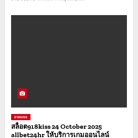
ถุนา 2569
918KISS
สล็อต918kiss 24 October 2025
allbet24hr ให้บริการเกมออนไลน์