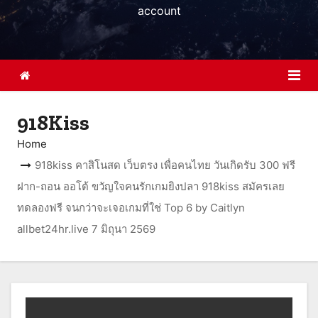
account
918Kiss
Home
918kiss คาสิโนสด เว็บตรง เพื่อคนไทย วันเกิดรับ 300 ฟรี
ฝาก-ถอน ออโต้ ขวัญใจคนรักเกมยิงปลา 918kiss สมัครเลย
ทดลองฟรี จนกว่าจะเจอเกมที่ใช่ Top 6 by Caitlyn
allbet24hr.live 7 มิถุนา 2569