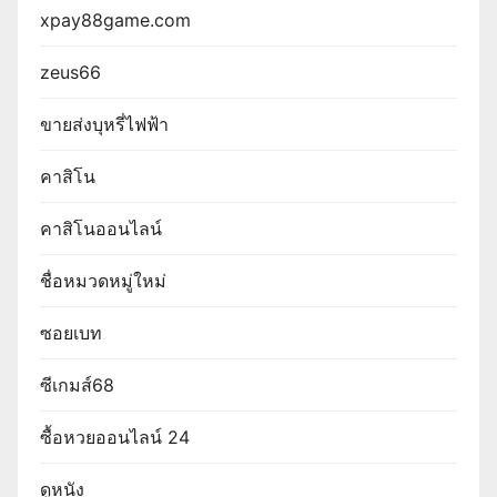
xpay88game.com
zeus66
ขายส่งบุหรี่ไฟฟ้า
คาสิโน
คาสิโนออนไลน์
ชื่อหมวดหมู่ใหม่
ซอยเบท
ซีเกมส์68
ซื้อหวยออนไลน์ 24
ดูหนัง