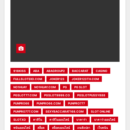
918KISS
ABA
ABAGROUP2
BACCARAT
CASINO
FULLSLOTEIEI.COM
JOKER123
JOKER123TH.COM
NO1HUAY
NO1HUAY.COM
PG
PG SLOT
PGSLOT77.COM
PGSLOT9999.CO
PGSLOTPUSSY888
PUNPRO66
PUNPRO66.COM
PUNPRO777
PUNPRO777.COM
SEXYBACCARAT168.COM
SLOT ONLINE
SLOTXO
คาสิโน
คาสิโนออนไลน์
บาคาร่า
บาคาร่าออนไลน์
พนันออนไลน์
สล็อต
สล็อตออนไลน์
เกมยิงปลา
เว็บพนัน