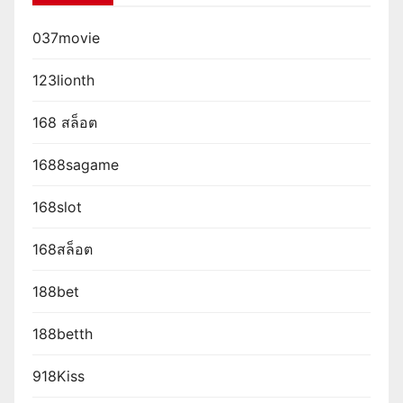
037movie
123lionth
168 สล็อต
1688sagame
168slot
168สล็อต
188bet
188betth
918Kiss