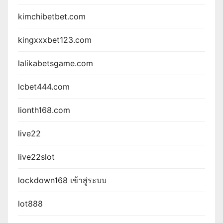
kimchibetbet.com
kingxxxbet123.com
lalikabetsgame.com
lcbet444.com
lionth168.com
live22
live22slot
lockdown168 เข้าสู่ระบบ
lot888