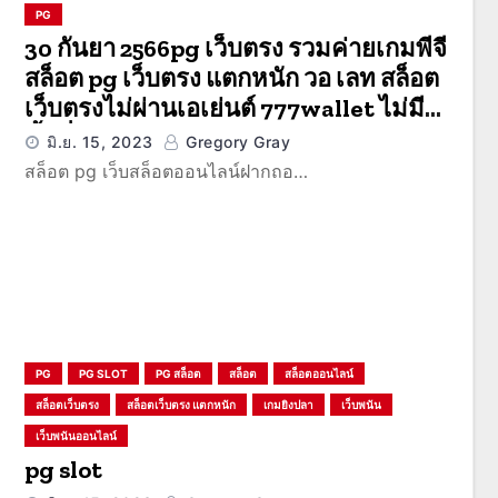
PG
30 กันยา 2566pg เว็บตรง รวมค่ายเกมพีจี
สล็อต pg เว็บตรง แตกหนัก วอ เลท สล็อต
เว็บตรงไม่ผ่านเอเย่นต์ 777wallet ไม่มี
ขั้นต่ำ pg เส้นทางรวย Top 20 by Roma
มิ.ย. 15, 2023
Gregory Gray
warclimb.com/category/สล็อต-pg-
สล็อต pg เว็บสล็อตออนไลน์ฝากถอ…
เว็บตรง-แตกหนัก
PG
PG SLOT
PG สล็อต
สล็อต
สล็อตออนไลน์
สล็อตเว็บตรง
สล็อตเว็บตรง แตกหนัก
เกมยิงปลา
เว็บพนัน
เว็บพนันออนไลน์
pg slot