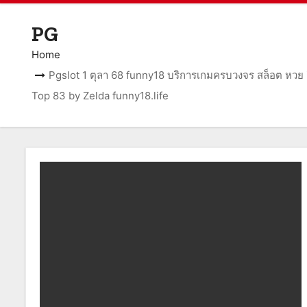
PG
Home
Pgslot 1 ตุลา 68 funny18 บริการเกมครบวงจร สล็อต หวย ยิ
Top 83 by Zelda funny18.life