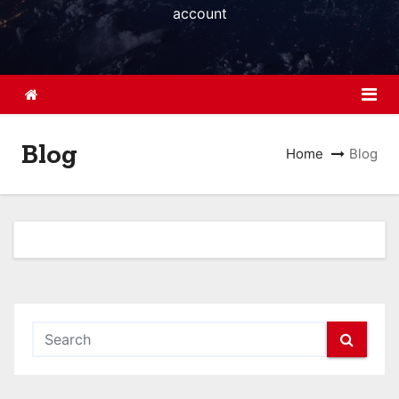
account
Blog
Home
Blog