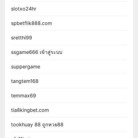
slotxo24hr
spbetflik888.com
sretthi99
ssgame666 เข้าสู่ระบบ
suppergame
tangtem168
temmax69
tia8kingbet.com
tookhuay 88 ถูกหวย88