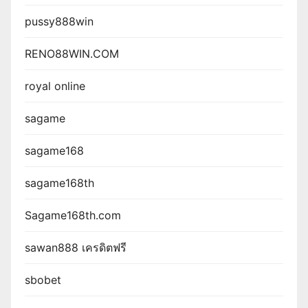
pussy888win
RENO88WIN.COM
royal online
sagame
sagame168
sagame168th
Sagame168th.com
sawan888 เครดิตฟรี
sbobet