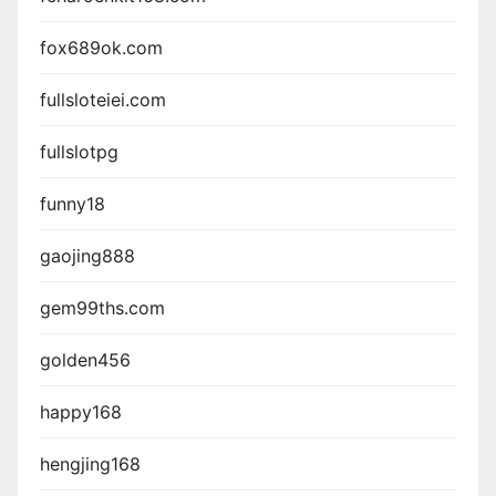
fox689ok.com
fullsloteiei.com
fullslotpg
funny18
gaojing888
gem99ths.com
golden456
happy168
hengjing168