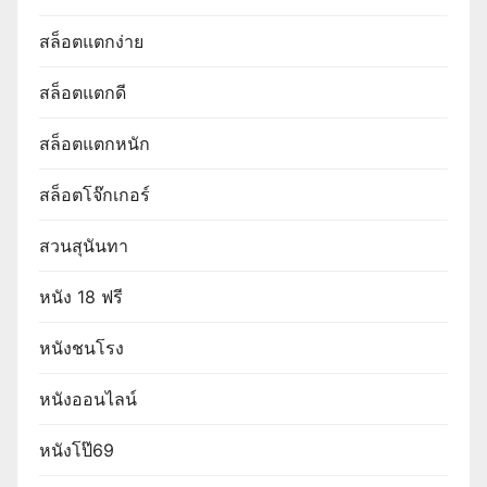
สล็อตแตกง่าย
สล็อตแตกดี
สล็อตแตกหนัก
สล็อตโจ๊กเกอร์
สวนสุนันทา
หนัง 18 ฟรี
หนังชนโรง
หนังออนไลน์
หนังโป๊69