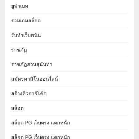
ยูฟ่าเบท
รวมเกมสล็อต
รับทำเว็บพนัน
ราชภัฏ
ราชภัฏสวนสุนันทา
สมัครคาสิโนออนไลน์
สร้างคิวอาร์โค้ด
สล็อต
สล็อต PG เว็บตรง แตกหนัก
สล็อต PG เว็บตรง แตกหนัก