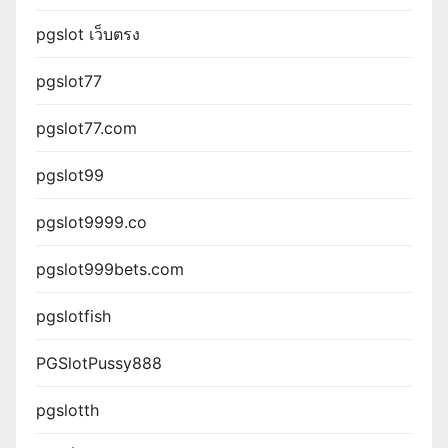
pgslot เว็บตรง
pgslot77
pgslot77.com
pgslot99
pgslot9999.co
pgslot999bets.com
pgslotfish
PGSlotPussy888
pgslotth