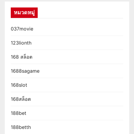
หมวดหมู่
037movie
123lionth
168 สล็อต
1688sagame
168slot
168สล็อต
188bet
188betth