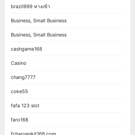
brazil999 ทางเข้า
Business, Small Business
Business, Small Business
cashgame168
Casino
chang7777
coke55
fafa 123 slot
faro168
fcharoenkit168.com