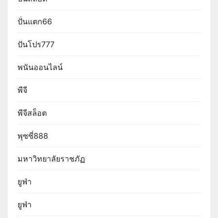
ปั่นแตก66
ปันโปร777
พนันออนไลน์
พีจี
พีจีสล็อต
พุซซี่888
มหาวิทยาลัยราชภัฏ
ยูฟ่า
ยูฟ่า