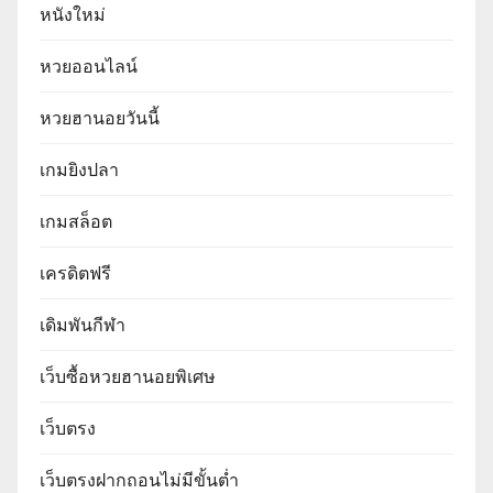
หนังใหม่
หวยออนไลน์
หวยฮานอยวันนี้
เกมยิงปลา
เกมสล็อต
เครดิตฟรี
เดิมพันกีฬา
เว็บซื้อหวยฮานอยพิเศษ
เว็บตรง
เว็บตรงฝากถอนไม่มีขั้นต่ำ