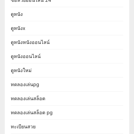
ซื้อหวยออนไลน์ 24
ดูหนัง
ดูหนังx
ดูหนังหนังออนไลน์
ดูหนังออนไลน์
ดูหนังใหม่
ทดลองเล่นpg
ทดลองเล่นสล็อต
ทดลองเล่นสล็อต pg
ทะเบียนสวย