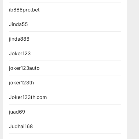
ib888pro.bet
Jinda55
jinda888
Joker123
joker123auto
joker123th
Joker123th.com
juad69
Judhai168