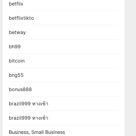
betflix
betflixtikto
betway
bh99
bitcoin
bng55
bonus888
brazil999 ทางเข้า
brazil999 ทางเข้า
Business, Small Business