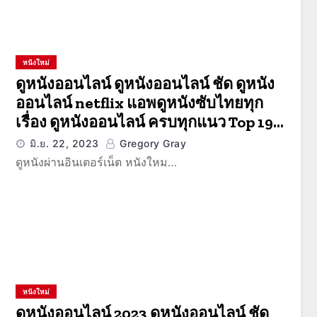
หนังใหม่
ดูหนังออนไลน์ ดูหนังออนไลน์ ชัด ดูหนัง
ออนไลน์ netflix แอพดูหนังซับไทยทุก
เรื่อง ดูหนังออนไลน์ ครบทุกแนว Top 19
by Leif https://www.Movie2k.io 6
มิ.ย. 22, 2023
Gregory Gray
มิถุนายน 2566
ดูหนังผ่านอินเตอร์เน็ต หนังใหม…
หนังใหม่
ดูหนังออนไลน์ 2023 ดูหนังออนไลน์ ชัด