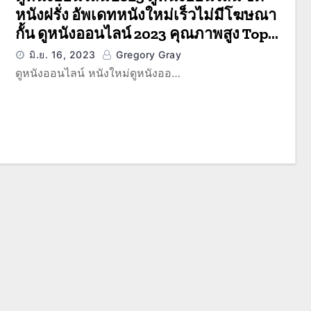
หนังฝรั่ง อัพเดทหนังใหม่เร็วไม่มีโฆษณา
กั้น ดูหนังออนไลน์ 2023 คุณภาพสูง Top
26 by Liliana https://www.movie2k.io
มิ.ย. 16, 2023
Gregory Gray
26 มิถุนา 66
ดูหนังออนไลน์ หนังใหม่ดูหนังออ…