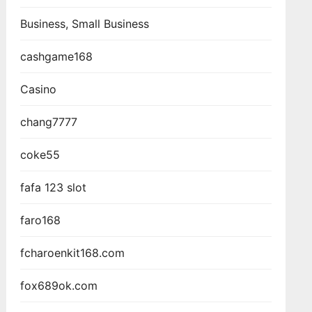
Business, Small Business
cashgame168
Casino
chang7777
coke55
fafa 123 slot
faro168
fcharoenkit168.com
fox689ok.com