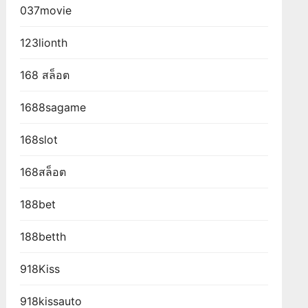
037movie
123lionth
168 สล็อต
1688sagame
168slot
168สล็อต
188bet
188betth
918Kiss
918kissauto