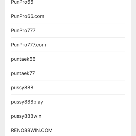
PunPro66
PunPro66.com
PunPro777
PunPro777.com
puntaek66
puntaek77
pussy888
pussy888play
pussy888win
RENO88WIN.COM