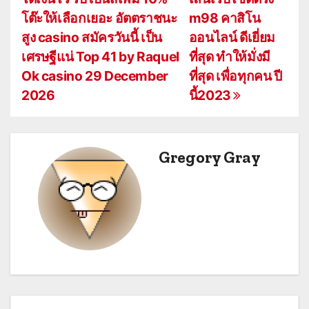
น
โต๊ะให้เลือกเยอะ อัตตราชนะ
m98 คาสิโน
ะ
สูง casino สมัครวันนี้ เป็น
ออนไลน์ ดีเยี่ยม
เศรษฐีแน่ Top 41 by Raquel
ที่สุด ทำให้มั่งมี
แ
Ok casino 29 December
ที่สุด เพื่อทุกคน ปี
น
2026
นี้2023
ว
เ
Gregory Gray
รื่
อ
ง