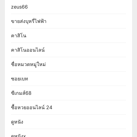
zeus66
ขายส่งบุหรี่ไฟฟ้า
คาสิโน
คาสิโนออนไลน์
ชื่อหมวดหมู่ใหม่
ซอยเบท
ซีเกมส์68
ซื้อหวยออนไลน์ 24
ดูหนัง
ดูหนังx