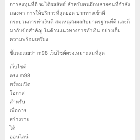
การลงทุนที่ดี จะได้ผลลัพธ์ สำหรับคนอีกหลายคนที่กำลัง
มองหา การให้บริการที่สุดยอด ปากทางเข้าดี
กระบวนการทำเงินดี สมเหตุสมผลกับมาตรฐานที่ดี และก็
มากับข้อสำคัญ ในด้านแนวทางการทำเงิน อย่างเต็ม
ความพร้อมเพรียง
ชี้แนะเลยว่า m98 เว็บไซต์ตรงเหมาะสมที่สุด
เว็บไซต์
ตรง m98
พร้อมเปิด
โอกาส
สำหรับ
เพื่อการ
สร้างราย
ได้
ออนไลน์