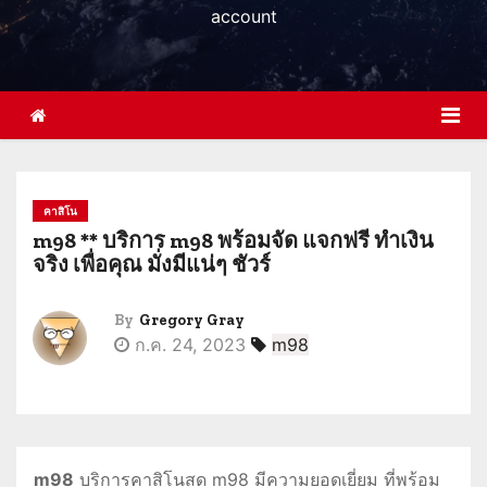
account
คาสิโน
m98 ** บริการ m98 พร้อมจัด แจกฟรี ทำเงิน
จริง เพื่อคุณ มั่งมีแน่ๆ ชัวร์
By
Gregory Gray
ก.ค. 24, 2023
m98
m98
บริการคาสิโนสด m98 มีความยอดเยี่ยม ที่พร้อม