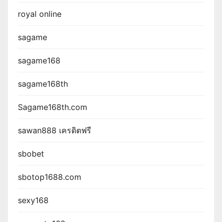
royal online
sagame
sagame168
sagame168th
Sagame168th.com
sawan888 เครดิตฟรี
sbobet
sbotop1688.com
sexy168