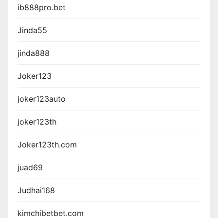
ib888pro.bet
Jinda55
jinda888
Joker123
joker123auto
joker123th
Joker123th.com
juad69
Judhai168
kimchibetbet.com