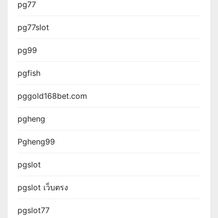
pg77
pg77slot
pg99
pgfish
pggold168bet.com
pgheng
Pgheng99
pgslot
pgslot เว็บตรง
pgslot77