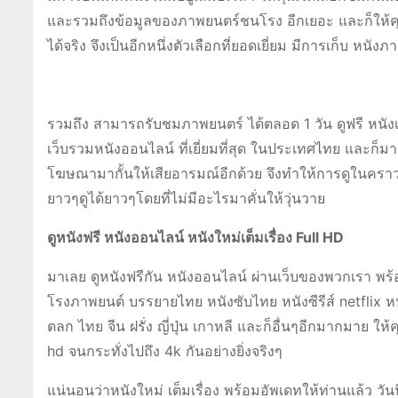
และรวมถึงข้อมูลของภาพยนตร์ชนโรง อีกเยอะ และก็ให้คุณ
ได้จริง จึงเป็นอีกหนึ่งตัวเลือกที่ยอดเยี่ยม มีการเก็บ ห
รวมถึง สามารถรับชมภาพยนตร์ ได้ตลอด 1 วัน ดูฟรี หนังเต็
เว็บรวมหนังออนไลน์ ที่เยี่ยมที่สุด ในประเทศไทย และก็มาก
โฆษณามากั้นให้เสียอารมณ์อีกด้วย จึงทำให้การดูในคราวนี้นั
ยาวๆดูได้ยาวๆโดยที่ไม่มีอะไรมาคั่นให้วุ่นวาย
ดูหนังฟรี หนังออนไลน์ หนังใหม่เต็มเรื่อง Full HD
มาเลย ดูหนังฟรีกัน หนังออนไลน์ ผ่านเว็บของพวกเรา พร้อม
โรงภาพยนต์ บรรยายไทย หนังซับไทย หนังซีรีส์ netflix หน
ตลก ไทย จีน ฝรั่ง ญี่ปุ่น เกาหลี และก็อื่นๆอีกมากมาย ให้ค
hd จนกระทั่งไปถึง 4k กันอย่างยิ่งจริงๆ
แน่นอนว่าหนังใหม่ เต็มเรื่อง พร้อมอัพเดทให้ท่านแล้ว วันนี้