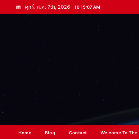
S
ศุกร์. ส.ค. 7th, 2026
10:15:08 AM
k
i
p
t
o
c
o
n
t
e
n
t
Home
Blog
Contact
Welcome To The 