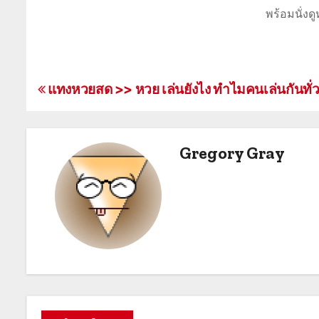
พร้อมนั่งด
แ
แทงหวยสด >> หวย เล่นยังไง ทำไมคนเล่นกันทั่วป
น
ะ
Gregory Gray
แ
น
ว
เ
รื่