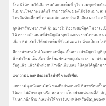
โรง มีให้ท่านได้เลือกชมกันแบบเต็มที่ จุใจ รวมทุกค่ายดังมาไ
ใหม่ชนโรงภาพยนต์ฟรี สามารถที่จะมองได้จริงเหมาะสมสำหรั
โทรศัพท์เคลื่อนที่ ภาพคมชัด แสงสว่าง สี เสียง ผ่องใส อ
ดูหนังฟรีกับพวกเราสิ คุ้มอย่างไม่ต้องสงสัยที่สุด ไม่ว่
ได้ อย่างสม่ำเสมอที่สำคัญคือ ทุกเรื่องบรรยายไทยหมด มองไ
เลือก ที่น่าสนใจได้อย่างเต็มที่ซึ่งแน่นอนว่า นี่จะเป็นอะไร
มีการอัพเดทใหม่ โดยตลอดที่สุด เป็นสาระสำคัญเจริญที่สุด
ดี หนังใหม่ เต็มเรื่อง ที่พร้อมอัพเดทอยู่เสมอเวลา มาพ
รับดูแล้ว แล้วก็มีหนังชนโรงอีกเพียบเลย ให้คุณได้ดูอีกม
แจกวาป มองหนังออนไลน์ฟรี ของดีเพียบ
แจกวาป ดูหนังออนไลน์ ของดีอย่างแน่แท้ ที่มาพร้อมทั้งค
ได้เลย ไม่มีกระตุก หรือ หลุด จากเว็บอย่างแน่นอนที่สำคั
โฆษณาอีกด้วย ก็เลยทำให้การรับชมหนังหรือข้อมูลของหนังนั