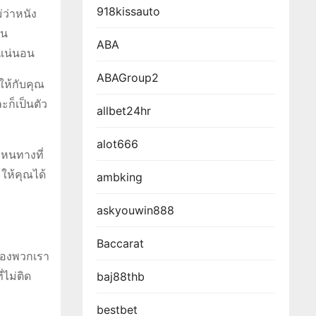
918kissauto
่ว่าหนัง
บน
ABA
ดแน่นอน
ABAGroup2
ให้กับคุณ
ะก็เป็นตัว
allbet24hr
alot666
งหนทางที่
ให้คุณได้
ambking
askyouwin888
Baccarat
์ของพวกเรา
่ไม่ติด
baj88thb
bestbet