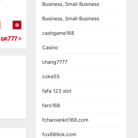
Business, Small Business
Business, Small Business
cashgame168
็อต777
Casino
chang7777
coke55
fafa 123 slot
faro168
fcharoenkit168.com
fox689ok.com