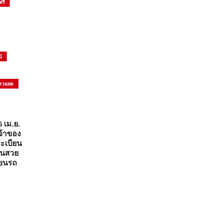
ฟรี
์
บหวยสด
 เม.ย.
จ้าของ
ะเบียน
ยนสวย
ียนรถ