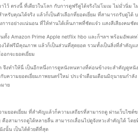
ว้ ตรงนี้ ที่เดียวในโลก กับการดูฟรีดูได้จริงไม่โมเม ไม่มั่วนิ่ม ไม
บคุณได้จริง แล้วก็เป็นตัวเลือกที่ยอดเยี่ยม ที่สามารถรับดูได้ 
ลังการอย่างแน่นอน ที่ให้ท่านได้เห็นภาพที่ชัดแจ๋ว แสงสีเสียงคมชั
าจะเป็นทั้ง Amazon Prime Apple netflix hbo และก็ฯลฯ พร้อมอัพเดท
ด้ฟรีมีคุณภาพ แล้วก็เป็นส่วนที่สุดยอด รวมทั้งเป็นสิ่งที่สำคัญแล
ที่ออกจะยอดเยี่ยม
 จึงทำให้นี่ เป็นอีกหนึ่งการดูหนังหนทางที่ค่อนข้างจะสำคัญดูหนั
ร้อมกับความยอดเยี่ยมภาพยนตร์ใหม่ ประจำเดือนเดือนมิถุนายนกำลัง 
ากมาย
วามยอดเยี่ยม ที่สำคัญแล้วก็ความเสถียรที่สามารถดู ผ่านเว็บไซต
ญ คือสามารถดูได้หลายลื่น สามารถเลื่อนไปดูจังหวะสำคัญได้ โดยที
้น เป็นได้ด้วยดีที่สุด