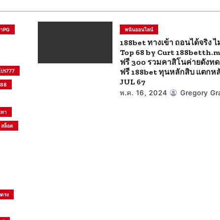
้าPG
พนันออนไลน์
188bet ทางเข้า ถอนได้จริง ไม่
Top 68 by Curt 188betth.m
ฟรี 300 รวมคาสิโนค่ายดังทด
ฟรี 188bet ทุนหลักสิบ แตกหล
โปร777
JUL 67
888
พ.ค. 16, 2024
Gregory Gr
นทา
สล็อต
บตรง