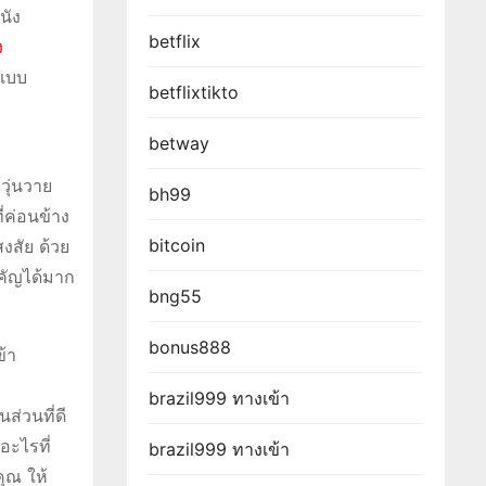
นัง
betflix
ง
นแบบ
betflixtikto
betway
้วุ่นวาย
bh99
ี่ค่อนข้าง
bitcoin
สงสัย ด้วย
สำคัญได้มาก
bng55
bonus888
ข้า
brazil999 ทางเข้า
นส่วนที่ดี
อะไรที่
brazil999 ทางเข้า
ุณ ให้