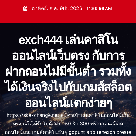
S
อาทิตย์. ส.ค. 9th, 2026
11:59:57 AM
k
i
p
exch444 เล่นคาสิโน
t
o
ออนไลน์เว็บตรง กับการ
c
o
ฝากถอนไม่มีขั้นต่ำ รวมทั้ง
n
t
ได้เงินจริงไปกับเกมส์สล็อต
e
n
ออนไลน์แตกง่ายๆ
t
https://skexchange.net สมัครเข้าเล่นคาสิโนออนไลน์เว็บ
ตรง แล้วได้รับโบนัสฝาก 50 รับ 300 พร้อมเล่นสล็อต
ออนไลน์และเกมส์คาสิโนอื่นๆ gopunt app tenexch create