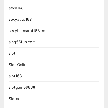
sexy168
sexyauto168
sexybaccarat168.com
sing55fun.com
slot
Slot Online
slot168
slotgame6666
Slotxo