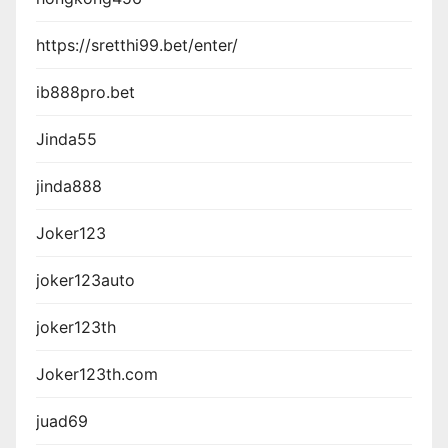
https://sretthi99.bet/enter/
ib888pro.bet
Jinda55
jinda888
Joker123
joker123auto
joker123th
Joker123th.com
juad69