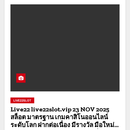
LIVE22SLOT
Live22 live22slot.vip 23 NOV 2025
สล็อต มาตรฐาน เกมคาสิโนออนไลน์
ระดับโลก ฝากต่อเนื่อง มีรางวัล มือใหม่ก็