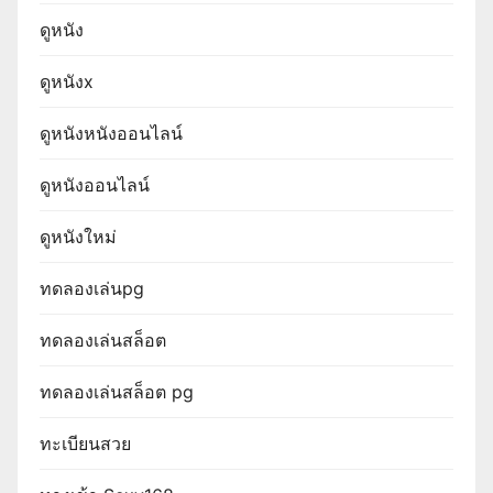
ดูหนัง
ดูหนังx
ดูหนังหนังออนไลน์
ดูหนังออนไลน์
ดูหนังใหม่
ทดลองเล่นpg
ทดลองเล่นสล็อต
ทดลองเล่นสล็อต pg
ทะเบียนสวย