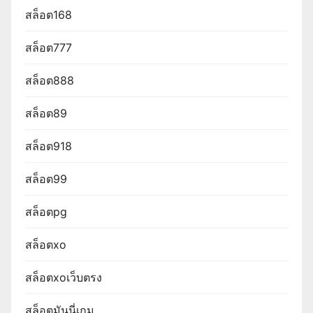
สล็อต168
สล็อต777
สล็อต888
สล็อต89
สล็อต918
สล็อต99
สล็อตpg
สล็อตxo
สล็อตxoเว็บตรง
สล็อตมันนี่เกม