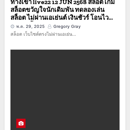
ทางเข้า live22 12 JUN 2568 สล็อต เกม
สล็อตขวัญใจนักเดิมพัน ทดลองเล่น
สล็อต ไม่ผ่านเอเย่นต์ เงินชัวร์ โอนไว
รองรับทั้งระบบ Android และ IOS ทาง
พ.ค. 29, 2025
Gregory Gray
เข้า live22 มีใบรับรองมาตรฐาน Top 51
สล็อต เว็บไซต์ตรงไม่ผ่านเอเย่น…
by Gabriel fakear.com