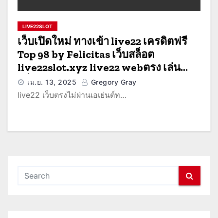
LIVE22SLOT
เว็บเปิดใหม่ ทางเข้า live22 เครดิตฟรี
Top 98 by Felicitas เว็บสล็อต
live22slot.xyz live22 webตรง เล่น
สล็อตผ่านมือถือ รองรับทุกระบบ 29 June
เม.ย. 13, 2025
Gregory Gray
68 พนัน
live22 เว็บตรงไม่ผ่านเอเย่นต์ท…