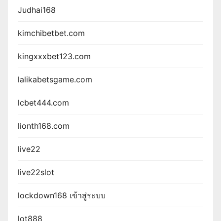
Judhai168
kimchibetbet.com
kingxxxbet123.com
lalikabetsgame.com
lcbet444.com
lionth168.com
live22
live22slot
lockdown168 เข้าสู่ระบบ
lot888