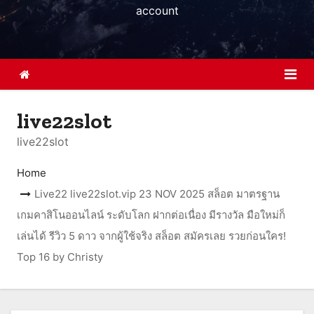
account
live22slot
live22slot
Home
Live22 live22slot.vip 23 NOV 2025 สล็อต มาตรฐาน
เกมคาสิโนออนไลน์ ระดับโลก ฝากต่อเนื่อง มีรางวัล มือใหม่ก็
เล่นได้ รีวิว 5 ดาว จากผู้ใช้จริง สล็อต สมัครเลย รวยก่อนใคร!
Top 16 by Christy