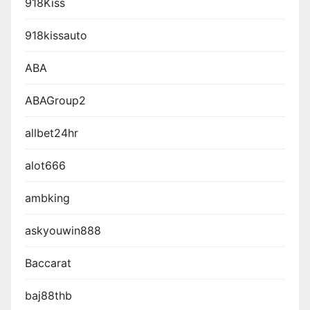
918Kiss
918kissauto
ABA
ABAGroup2
allbet24hr
alot666
ambking
askyouwin888
Baccarat
baj88thb