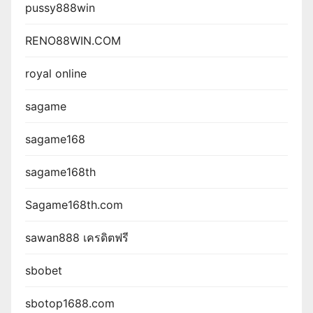
pussy888win
RENO88WIN.COM
royal online
sagame
sagame168
sagame168th
Sagame168th.com
sawan888 เครดิตฟรี
sbobet
sbotop1688.com