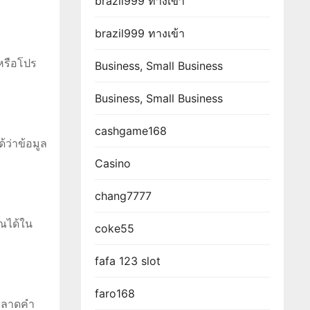
brazil999 ทางเข้า
brazil999 ทางเข้า
 หรือโปร
Business, Small Business
Business, Small Business
cashgame168
้ว่าข้อมูล
Casino
chang7777
ุณได้ใน
coke55
fafa 123 slot
faro168
าพลาดคำ