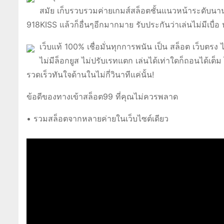
สมัย เก็บรวบรวมค่ายเกมส์สล็อตชั้นแนวหน้าระดับนา
918KISS แล้วก็อื่นๆอีกมากมาย รับประกันว่าเล่นไม่มีเบื่อ
เว็บแท้ 100% เชื่อมั่นทุกการพนัน เป็น สล็อต เว็บตรง
ไม่มีล็อกยูส ไม่ปรับเรทแตก เล่นได้เท่าใดก็ถอนได้เต็
รวดเร็วทันใจด้านในไม่กี่วินาทีแค่นั้น!
ข้อดีของทางเข้าสล็อต99 ที่คุณไม่ควรพลาด
• รวมสล็อตจากหลายค่ายในเว็บไซต์เดียว