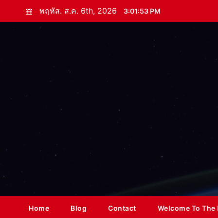
S
พฤหัส. ส.ค. 6th, 2026
3:01:53 PM
k
i
p
t
o
c
o
n
t
e
n
t
Home
Blog
Contact
Welcome To The 