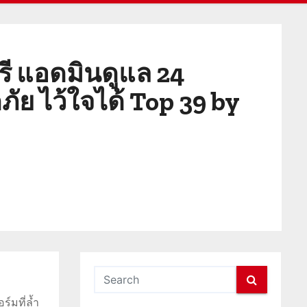
ฟรี แอดมินดูแล 24
ย ไว้ใจได้ Top 39 by
์มที่ล้ำ