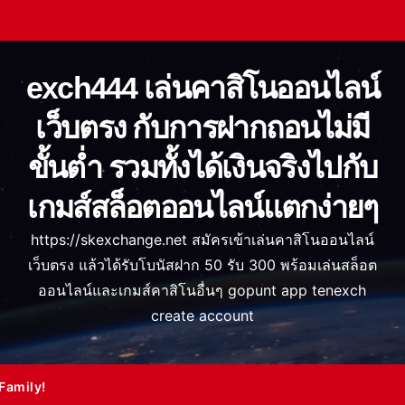
exch444 เล่นคาสิโนออนไลน์
เว็บตรง กับการฝากถอนไม่มี
ขั้นต่ำ รวมทั้งได้เงินจริงไปกับ
เกมส์สล็อตออนไลน์แตกง่ายๆ
https://skexchange.net สมัครเข้าเล่นคาสิโนออนไลน์
เว็บตรง แล้วได้รับโบนัสฝาก 50 รับ 300 พร้อมเล่นสล็อต
ออนไลน์และเกมส์คาสิโนอื่นๆ gopunt app tenexch
create account
Family!