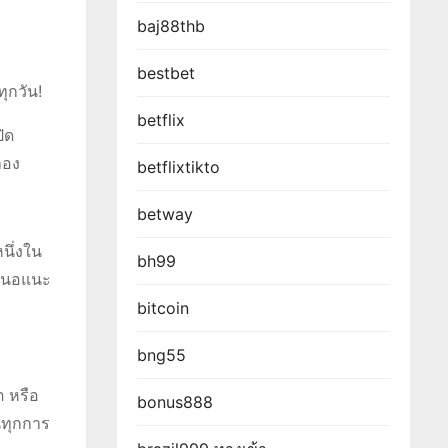
baj88thb
bestbet
ุกวัน!
betflix
ิด
ลอง
betflixtikto
betway
นึ่งใน
bh99
อเสนอแนะ
bitcoin
bng55
ต หรือ
bonus888
นทุกการ