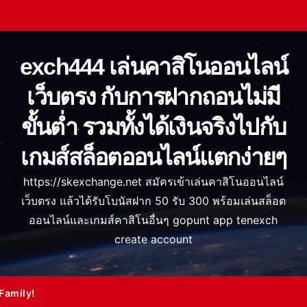
exch444 เล่นคาสิโนออนไลน์
เว็บตรง กับการฝากถอนไม่มี
ขั้นต่ำ รวมทั้งได้เงินจริงไปกับ
เกมส์สล็อตออนไลน์แตกง่ายๆ
https://skexchange.net สมัครเข้าเล่นคาสิโนออนไลน์
เว็บตรง แล้วได้รับโบนัสฝาก 50 รับ 300 พร้อมเล่นสล็อต
ออนไลน์และเกมส์คาสิโนอื่นๆ gopunt app tenexch
create account
Family!