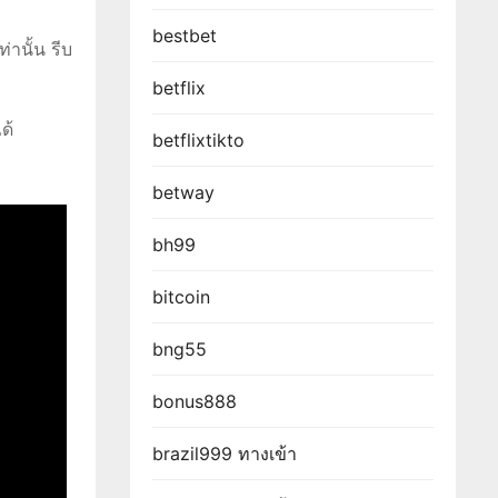
bestbet
านั้น รีบ
betflix
ด้
betflixtikto
betway
bh99
bitcoin
bng55
bonus888
brazil999 ทางเข้า