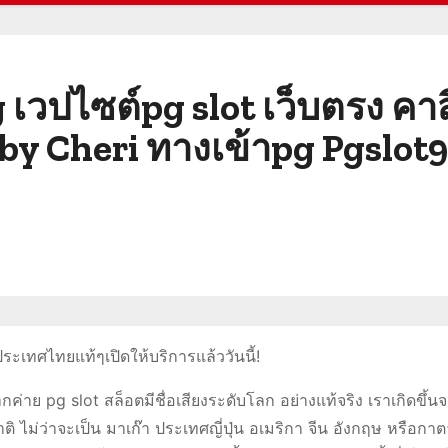
 เวปไซต์pg slot เว็บตรง คา
1 by Cheri ทางเข้าpg Pgslot
ะเทศไทยแท้ๆเปิดให้บริการแล้ววันนี้!
าย pg slot สล็อตมีชื่อเสียงระดับโลก อย่างแท้จริง เราเกิดขึ้
ติ ไม่ว่าจะเป็น มาเก๊า ประเทศญี่ปุ่น อเมริกา จีน อังกฤษ หรือกาต