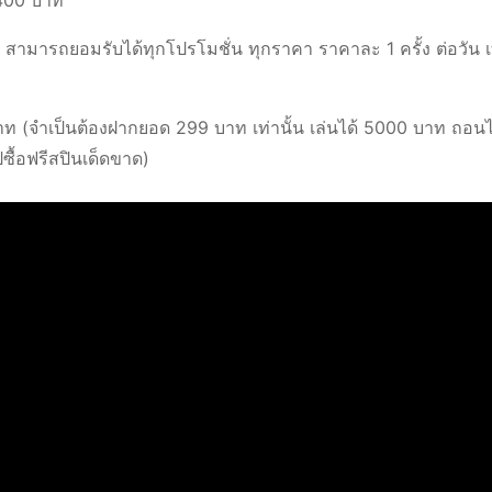
400 บาท
สามารถยอมรับได้ทุกโปรโมชั่น ทุกราคา ราคาละ 1 ครั้ง ต่อวัน เท่
ท (จำเป็นต้องฝากยอด 299 บาท เท่านั้น เล่นได้ 5000 บาท ถอนไ
ซื้อฟรีสปินเด็ดขาด)