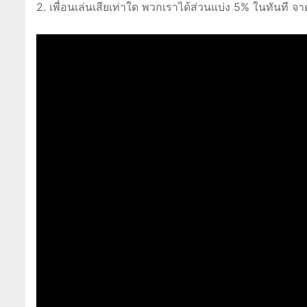
2. เพื่อนเล่นเสียเท่าใด พวกเราได้ส่วนแบ่ง 5% ในทันที จา