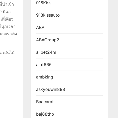
918Kiss
ี่นำเข้า
ังมีแอ
918kissauto
ี่เดียว
ี่ทุกเวลา
ABA
 ของเราจัด
ABAGroup2
allbet24hr
 เล่นได้
alot666
ambking
askyouwin888
Baccarat
baj88thb