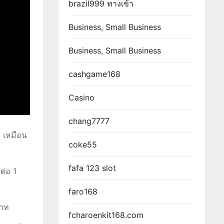
brazil999 ทางเข้า
Business, Small Business
Business, Small Business
cashgame168
Casino
chang7777
 เหมือน
coke55
fafa 123 slot
ต่อ 1
faro168
บาท
fcharoenkit168.com