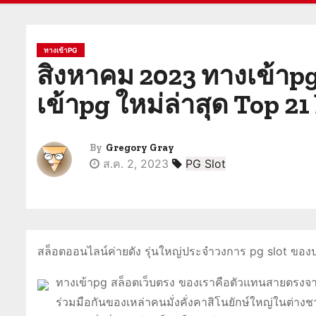
ทางเข้าPG
สิงหาคม 2023 ทางเข้าpg
เข้าpg ใหม่ล่าสุด Top 2
By
Gregory Gray
ส.ค. 2, 2023
PG Slot
สล็อตออนไลน์ค่ายดัง รุ่นใหญ่ประจำวงการ pg slot ของปร
ทางเข้าpg สล็อตเว็บตรง ของเราคือตัวแทนสายตรงจากค่
ร่วมมือกันของเหล่าคนมั่งคั่งคาสิโนยักษ์ใหญ่ในต่างชา