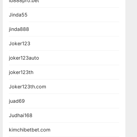
ib888pro.bet
Jinda55
jinda888
Joker123
joker123auto
joker123th
Joker123th.com
juad69
Judhai168
kimchibetbet.com