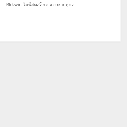
Vivian bkkwin 3 ธันวา 68
Bkkwin ไลฟ์สดสล็อต แตกง่ายทุกค…