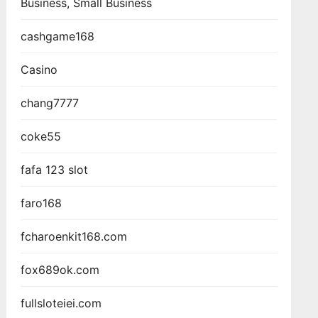
Business, Small Business
cashgame168
Casino
chang7777
coke55
fafa 123 slot
faro168
fcharoenkit168.com
fox689ok.com
fullsloteiei.com