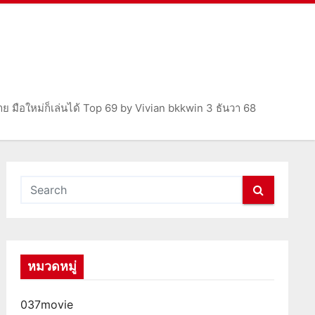
าย มือใหม่ก็เล่นได้ Top 69 by Vivian bkkwin 3 ธันวา 68
หมวดหมู่
037movie