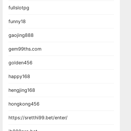
fullslotpg
funny18
gaojing888
gem99ths.com
golden456
happy168
hengjing168
hongkong456
https://sretthi99.bet/enter/