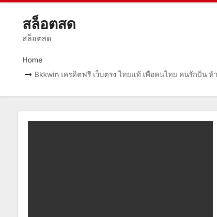
สล็อตสด
สล็อตสด
Home
Bkkwin เครดิตฟรี เว็บตรง ไทยแท้ เพื่อคนไทย คนรักปั่น ห้