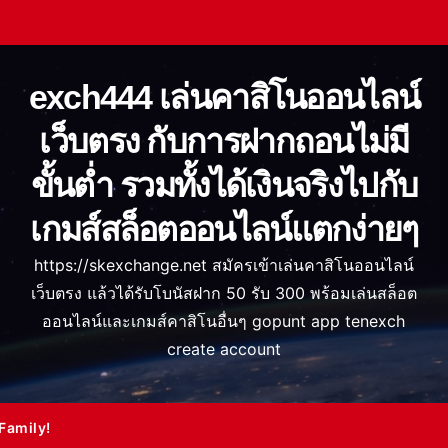
exch444 เล่นคาสิโนออนไลน์
เว็บตรง กับการฝากถอนไม่มี
ขั้นต่ำ รวมทั้งได้เงินจริงไปกับ
เกมส์สล็อตออนไลน์แตกง่ายๆ
https://skexchange.net สมัครเข้าเล่นคาสิโนออนไลน์
เว็บตรง แล้วได้รับโบนัสฝาก 50 รับ 300 พร้อมเล่นสล็อต
ออนไลน์และเกมส์คาสิโนอื่นๆ gopunt app tenexch
create account
Family!