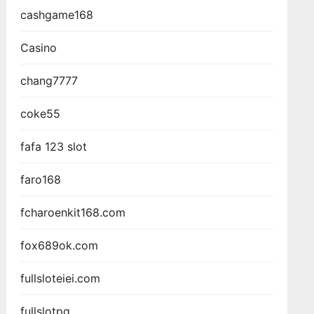
cashgame168
Casino
chang7777
coke55
fafa 123 slot
faro168
fcharoenkit168.com
fox689ok.com
fullsloteiei.com
fullslotpg