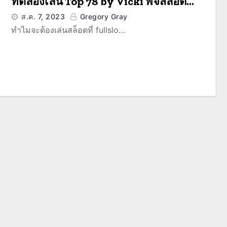
ทดลองเล่น Top 78 by Vicki พีจีสล็อต
https://Game.fullslotpg.com 12
ส.ค. 7, 2023
Gregory Gray
January 66
ทำไมจะต้องเล่นสล็อตที่ fullslo…