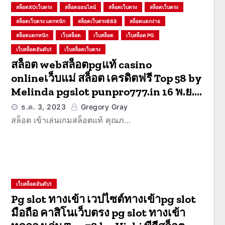
สล็อตXOเว็บตรง
สล็อตออนไลน์
สล็อตเว็บตรง
สล็อตเว็บตรง
สล็อตเว็บตรง แตกหนัก
สล็อตเว็บตรง888
สล็อตแตกง่าย
สล็อตแตกหนัก
เว็บสล็อต
เว็บสล็อต
เว็บสล็อต PG
เว็บสล็อตอันดับ1
เว็บสล็อตเว็บตรง
สล็อต webสล็อตpgแท้ casino
onlineเว็บแม่ สล็อต เครดิตฟรี Top 58 by
Melinda pgslot punpro777.in 16 พ.ย.
23
ธ.ค. 3, 2023
Gregory Gray
สล็อต เข้าเล่นเกมสล็อตแท้ คุณภ…
เว็บสล็อตอันดับ1
Pg slot ทางเข้า เวปไซต์ทางเข้าpg slot
มือถือ คาสิโนเว็บตรง pg slot ทางเข้า