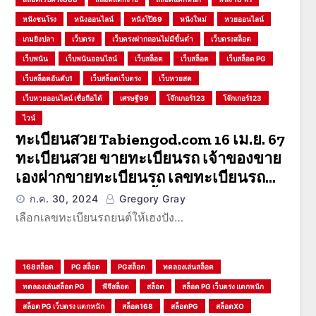
หนังชนโรง
หนังออนไลน์
หนังโป๊69
หนังใหม่
หวยออนไลน์
เกมยิงปลา
เว็บตรง
เว็บตรงฝากถอนไม่มีขั้นต่ำ
เว็บตรงสล็อต
เว็บพนัน
เว็บพนันออนไลน์
เว็บสล็อต
เว็บสล็อต
เว็บสล็อต PG
เว็บสล็อตอันดับ1
เว็บสล็อตเว็บตรง
เว็บหวยสด
เว็บหวยออนไลน์ เชื่อถือได้
เศรษฐี99
โจ๊กเกอร์123
โจ๊กเกอร์123
ไวน์
ทะเบียนสวย Tabiengod.com 16 เม.ย. 67
ทะเบียนสวย ขายทะเบียนรถ เจ้าของขาย
เองฝากขายทะเบียนรถ เลขทะเบียนรถ
มงคล ตามวันเกิดรับซื้อทะเบียนสวยต่าง
ก.ค. 30, 2024
Gregory Gray
จังหวัด ขายทะเบียนรถ ทะเบียนรถ Top
เลือกเลขทะเบียนรถยนต์ให้เฮงปัง…
99 by Nicki
168สล็อต
PG สล็อต
PGสล็อต
ทดลองเล่นสล็อต
ทดลองเล่นสล็อต PG
พีจีสล็อต
สล็อต
สล็อต PG เว็บตรง แตกหนัก
สล็อต PG เว็บตรง แตกหนัก
สล็อต168
สล็อตPG
สล็อตXO