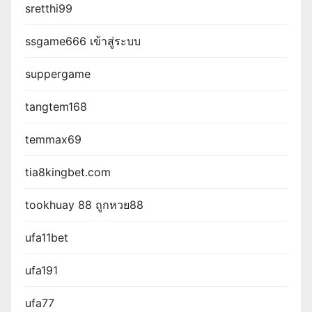
sretthi99
ssgame666 เข้าสู่ระบบ
suppergame
tangtem168
temmax69
tia8kingbet.com
tookhuay 88 ถูกหวย88
ufa11bet
ufa191
ufa77