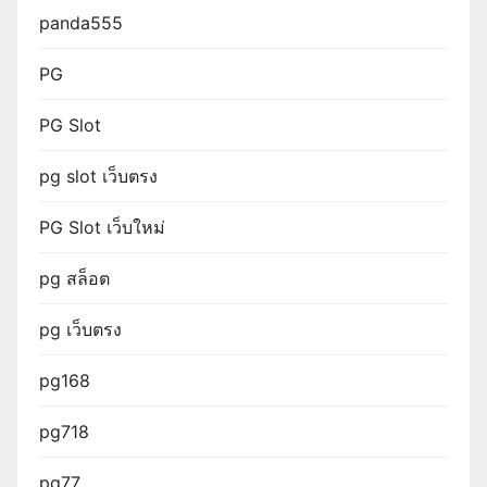
panda555
PG
PG Slot
pg slot เว็บตรง
PG Slot เว็บใหม่
pg สล็อต
pg เว็บตรง
pg168
pg718
pg77