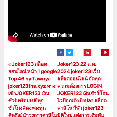
แ
Joker123 สล็อต
Joker123 22 ต.ค.
ออนไลน์ หน้า 1 google
2024 joker123 เว็บ
น
Top 46 by Tawnya
สล็อตออนไลน์ จัดทุก
ะ
joker123ths.xyz ทาง
ความต้องการ LOGIN
เข้าJOKER123 เงิน
JOKER123 เงินชัวร์ โอน
แ
ชัวร์ พร้อมเปย์ทุก
ไวป๊อกเด้ง ยิงปลา สล็อต
น
ชั่วโมงคิดจะลงทุน
คาสิโน กีฬา joker123
คิดถึงผู้นำวงการคาสิโน
มิติใหม่แห่งการเดิมพัน