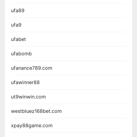
ufa89
ufa9
ufabet
ufabomb
ufanance789.com
ufawinner88
ut9winwin.com
westbluez168bet.com
xpay88game.com