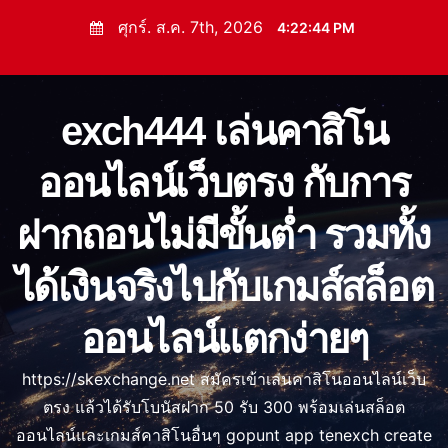
S
ศุกร์. ส.ค. 7th, 2026
4:22:45 PM
k
i
p
exch444 เล่นคาสิโน
t
o
ออนไลน์เว็บตรง กับการ
c
o
ฝากถอนไม่มีขั้นต่ำ รวมทั้ง
n
t
ได้เงินจริงไปกับเกมส์สล็อต
e
n
ออนไลน์แตกง่ายๆ
t
https://skexchange.net สมัครเข้าเล่นคาสิโนออนไลน์เว็บ
ตรง แล้วได้รับโบนัสฝาก 50 รับ 300 พร้อมเล่นสล็อต
ออนไลน์และเกมส์คาสิโนอื่นๆ gopunt app tenexch create