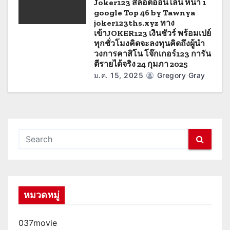
Joker123 สล็อตออนไลน์ หน้า 1
google Top 46 by Tawnya
joker123ths.xyz ทาง
เข้าJOKER123 เงินชัวร์ พร้อมเปย์
ทุกชั่วโมงคิดจะลงทุนคิดถึงผู้นำ
วงการคาสิโน โจ๊กเกอร์123 การัน
ตีรายได้จริง 24 กุมภา 2025
ม.ค. 15, 2025
Gregory Gray
หมวดหมู่
037movie