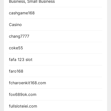
Business, Small Business
cashgame168
Casino
chang7777
coke55
fafa 123 slot
faro168
fcharoenkit168.com
fox689ok.com
fullsloteiei.com