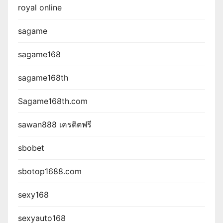
royal online
sagame
sagame168
sagame168th
Sagame168th.com
sawan888 เครดิตฟรี
sbobet
sbotop1688.com
sexy168
sexyauto168