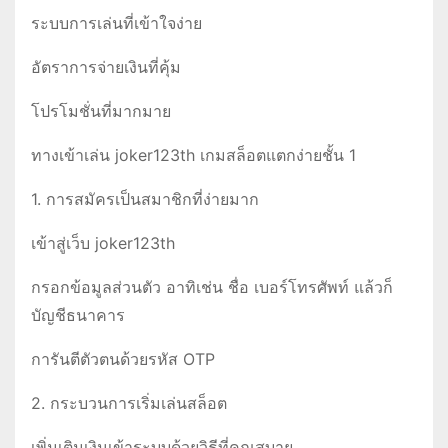
ระบบการเล่นที่เข้าใจง่าย
อัตราการจ่ายเงินที่คุ้ม
โปรโมชั่นที่มากมาย
ทางเข้าเล่น joker123th เกมสล็อตแตกง่ายชั้น 1
1. การสมัครเป็นสมาชิกที่ง่ายมาก
เข้าสู่เว็บ joker123th
กรอกข้อมูลส่วนตัว อาทิเช่น ชื่อ เบอร์โทรศัพท์ แล้วก็
บัญชีธนาคาร
การันตีตัวตนด้วยรหัส OTP
2. กระบวนการเริ่มเล่นสล็อต
เพิ่มเติมเงินเข้าระบบด้วยวิธีที่คุณสบาย