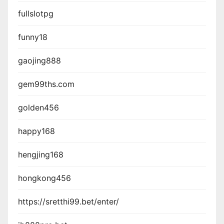
fullslotpg
funny18
gaojing888
gem99ths.com
golden456
happy168
hengjing168
hongkong456
https://sretthi99.bet/enter/