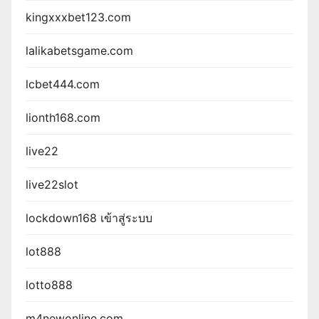
kingxxxbet123.com
lalikabetsgame.com
lcbet444.com
lionth168.com
live22
live22slot
lockdown168 เข้าสู่ระบบ
lot888
lotto888
m4newonline.com