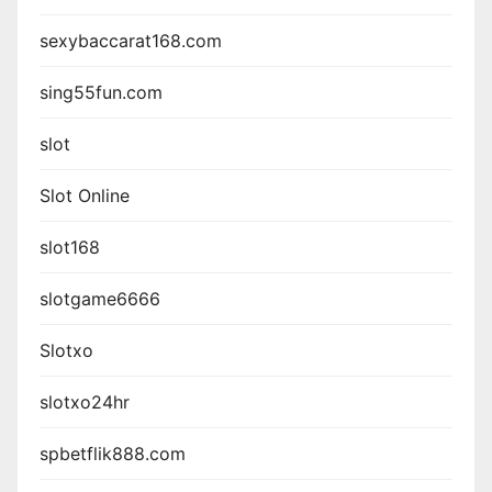
sexybaccarat168.com
sing55fun.com
slot
Slot Online
slot168
slotgame6666
Slotxo
slotxo24hr
spbetflik888.com