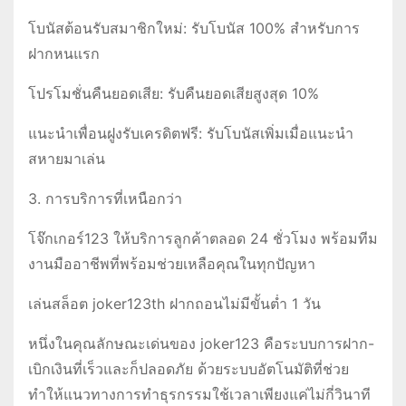
โบนัสต้อนรับสมาชิกใหม่: รับโบนัส 100% สำหรับการ
ฝากหนแรก
โปรโมชั่นคืนยอดเสีย: รับคืนยอดเสียสูงสุด 10%
แนะนำเพื่อนฝูงรับเครดิตฟรี: รับโบนัสเพิ่มเมื่อแนะนำ
สหายมาเล่น
3. การบริการที่เหนือกว่า
โจ๊กเกอร์123 ให้บริการลูกค้าตลอด 24 ชั่วโมง พร้อมทีม
งานมืออาชีพที่พร้อมช่วยเหลือคุณในทุกปัญหา
เล่นสล็อต joker123th ฝากถอนไม่มีขั้นต่ำ 1 วัน
หนึ่งในคุณลักษณะเด่นของ joker123 คือระบบการฝาก-
เบิกเงินที่เร็วและก็ปลอดภัย ด้วยระบบอัตโนมัติที่ช่วย
ทำให้แนวทางการทำธุรกรรมใช้เวลาเพียงแค่ไม่กี่วินาที