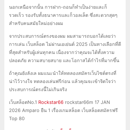
นอกเหนือจากนั้น การฝาก-ถอนก็ทำเป็นง่ายและก็
รวดเร็ว รองรับทั้งธนาคารและก็วอลเล็ต ซึ่งสะดวกสุดๆ
สำหรับคนสมัยใหม่อย่างผม
จากประสบการณ์ตรงของผม ผมสามารถบอกได้เลยว่า
การเล่น เว็บสล็อต ไม่ผ่านเอเย่นต์ 2025 เป็นทางเลือกที่ดี
ที่สุดสำหรับผู้เล่นทุกคน เนื่องจากว่าคุณจะได้ทั้งความ
ปลอดภัย ความสบายสบาย และโอกาสได้กำไรที่มากขึ้น
ถ้าคุณยังลังเล ผมแนะนำให้ทดลองสมัครเว็บไซต์ตรงที่
น่าไว้วางใจ ทดลองเล่นฟรีก่อน แล้วคุณจะเข้าจิตใจว่า
ประสบการณ์ตรงนี้ไม่เกินจริง
เว็บสล็อตNo.1
Rockstar66
rockstar66m 17 JAN
2026 Amparo ยืน 1 เรื่องเกมสล็อต เว็บสล็อตสมัครฟรี
Top 80