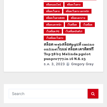
สล็อตออนไลน์
สล็อตเว็บตรง
สล็อตเว็บตรง
สล็อตเว็บตรง แตกหนัก
สล็อตเว็บตรง888
สล็อตแตกง่าย
สล็อตแตกหนัก
เว็บสล็อต
เว็บสล็อต
เว็บสล็อต PG
เว็บสล็อตอันดับ1
เว็บสล็อตเว็บตรง
สล็อต webสล็อตpgแท้ casino
onlineเว็บแม่ สล็อต เครดิตฟรี
Top 58 by Melinda pgslot
punpro777.in 16 พ.ย. 23
ธ.ค. 3, 2023
Gregory Gray