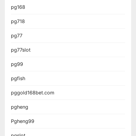
pg168
pg718
pg77
pg77slot
pg99
pgfish
pggold168bet.com
pgheng
Pgheng99
pgslot