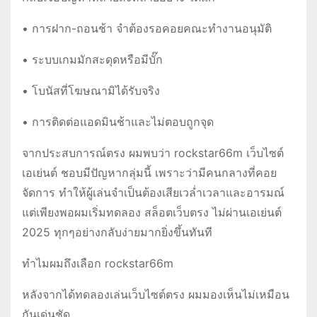
• การฝาก-ถอนช้า จำต้องรอคอยคณะทำงานอนุมัติ
• ระบบเกมมักสะดุดหรือมีบั๊ก
• โบนัสที่โฆษณามิได้รับจริง
• การติดต่อแอดมินช้าและไม่ตอบถูกจุด
จากประสบการณ์ตรง ผมพบว่า rockstar66m เว็บไซต์
เอเย่นต์ ชอบมีปัญหากลุ่มนี้ เพราะว่ามีคนกลางที่คอย
จัดการ ทำให้ผู้เล่นจำเป็นต้องเสียเวล่ำเวลาและอารมณ์
แต่เพียงพอผมเริ่มทดลอง สล็อตเว็บตรง ไม่ผ่านเอเย่นต์
2025 ทุกๆอย่างกลับง่ายมากยิ่งขึ้นทันที
ทำไมผมถึงเลือก rockstar66m
หลังจากได้ทดลองเล่นเว็บไซต์ตรง ผมมองเห็นไม่เหมือน
กันเด่นชัด