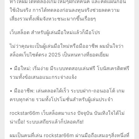
ทำให้ผมได้ทดลองเกมใหม่ๆฝึกเทคนิค และคิดแผนก่อน
ใช้เงินจริง การได้ทดลองก่อนลงทุนจริงช่วยลดความ
เสี่ยงรวมทั้งเพิ่มจังหวะชนะมากขึ้นเรื่อยๆ
เว็บสล็อต สำหรับผู้เล่นมือใหม่แล้วก็มือโปร
ไม่ว่าคุณจะเป็นผู้เล่นมือใหม่หรือมืออาชีพ ผมมั่นใจว่า
สล็อตเว็บไซต์ตรง 2025 เป็นหนทางที่ยอดเยี่ยม
• มือใหม่: เริ่มง่าย มีระบบทดสอบเล่นฟรี โบนัสเครดิตฟรี
รวมทั้งข้อเสนอแนะกระจ่างแจ้ง
• มืออาชีพ: เล่นตลอดได้เร็ว ระบบฝาก-ถอนออโต้ เกม
ครบทุกค่าย รวมทั้งโปรโมชั่นสำหรับผู้เล่นประจำ
rockstar66m เว็บสล็อตมาแรง ปัจจุบัน บันเทิงใจได้ไม่
น่าเบื่อ! ระบบเสถียรแล้วก็ปลอดภัย!
ผมเป็นคนที่เล่น rockstar66m ผ่านมือถือเสมอๆสิ่งหนึ่งที่