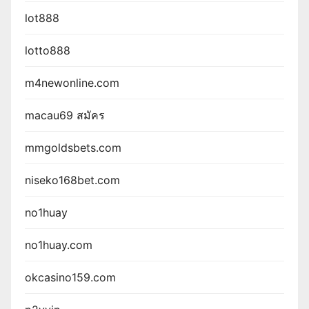
lot888
lotto888
m4newonline.com
macau69 สมัคร
mmgoldsbets.com
niseko168bet.com
no1huay
no1huay.com
okcasino159.com