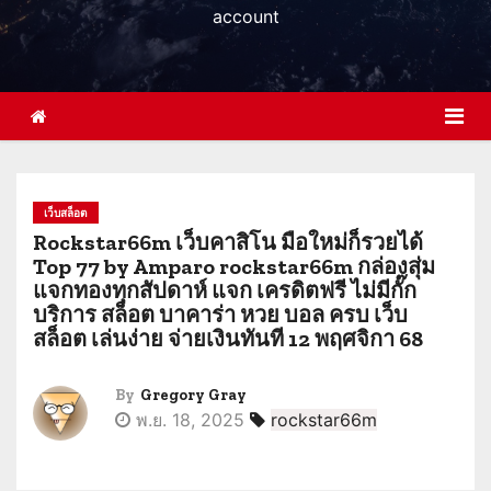
account
เว็บสล็อต
Rockstar66m เว็บคาสิโน มือใหม่ก็รวยได้
Top 77 by Amparo rockstar66m กล่องสุ่ม
แจกทองทุกสัปดาห์ แจก เครดิตฟรี ไม่มีกั๊ก
บริการ สล็อต บาคาร่า หวย บอล ครบ เว็บ
สล็อต เล่นง่าย จ่ายเงินทันที 12 พฤศจิกา 68
By
Gregory Gray
พ.ย. 18, 2025
rockstar66m