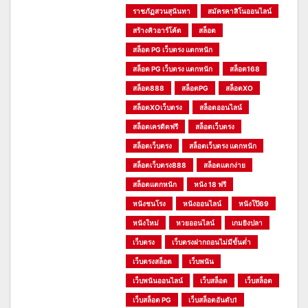
ราชภัฏสวนสุนันทา
สมัครคาสิโนออนไลน์
สร้างคิวอาร์โค้ด
สล็อต
สล็อต PG เว็บตรง แตกหนัก
สล็อต PG เว็บตรง แตกหนัก
สล็อต168
สล็อต888
สล็อตPG
สล็อตXO
สล็อตXOเว็บตรง
สล็อตออนไลน์
สล็อตเครดิตฟรี
สล็อตเว็บตรง
สล็อตเว็บตรง
สล็อตเว็บตรง แตกหนัก
สล็อตเว็บตรง888
สล็อตแตกง่าย
สล็อตแตกหนัก
หนัง 18 ฟรี
หนังชนโรง
หนังออนไลน์
หนังโป๊69
หนังใหม่
หวยออนไลน์
เกมยิงปลา
เว็บตรง
เว็บตรงฝากถอนไม่มีขั้นต่ำ
เว็บตรงสล็อต
เว็บพนัน
เว็บพนันออนไลน์
เว็บสล็อต
เว็บสล็อต
เว็บสล็อต PG
เว็บสล็อตอันดับ1