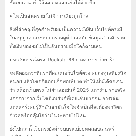
ชัดเจนเจน ทำให้ผมวางแผนเล่นได้ง่ายขึ้น
• ไม่เป็นอันตราย ไม่มีการเสี่ยงถูกโกง
สิ่งที่สำคัญที่สุดสำหรับผมเป็นความยั่งยืน เว็บไซต์ตรงมี
ใบอนุญาตและระบบตรวจดูที่ปลอดภัย ข้อมูลส่วนตัวรวม
ทั้งเงินของผมไม่เป็นอันตรายเมื่อใดก็ตามเล่น
ประสบการณ์ตรง: Rockstar66m แตกง่าย จ่ายจริง
ผมคิดออกว่าทีแรกที่ผมเล่นเว็บไซต์ตรง ผมลงทุนเพียงนิด
หน่อย แล้วโชคดีแตกแจ็กพอเพียงต ทำให้เห็นได้ชัดเจน
ว่า สล็อตเว็บตรง ไม่ผ่านเอเย่นต์ 2025 แตกง่าย จ่ายจริง
แตกต่างจากเว็บไซต์เอเย่นต์ที่เคยเล่นมาก่อน การเล่น
แต่ละครั้งผมรู้สึกมั่นอกมั่นใจ ไม่จำเป็นที่จะต้องมาวิตก
กังวลหรือกลุ้มใจว่าเงินจะหายไปไหน
ยิ่งไปกว่านี้ เว็บตรงยังมีระบบระเบียบทดสอบเล่นฟรี