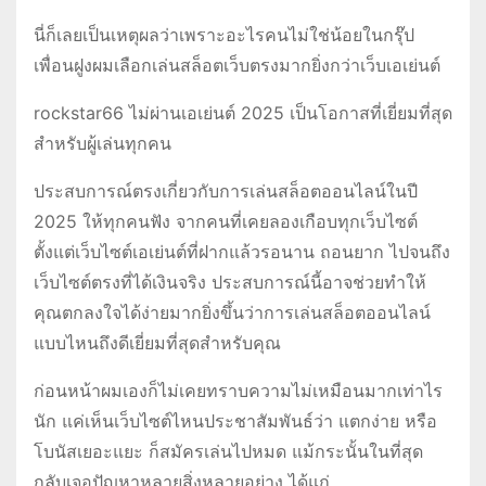
นี่ก็เลยเป็นเหตุผลว่าเพราะอะไรคนไม่ใช่น้อยในกรุ๊ป
เพื่อนฝูงผมเลือกเล่นสล็อตเว็บตรงมากยิ่งกว่าเว็บเอเย่นต์
rockstar66 ไม่ผ่านเอเย่นต์ 2025 เป็นโอกาสที่เยี่ยมที่สุด
สำหรับผู้เล่นทุกคน
ประสบการณ์ตรงเกี่ยวกับการเล่นสล็อตออนไลน์ในปี
2025 ให้ทุกคนฟัง จากคนที่เคยลองเกือบทุกเว็บไซต์
ตั้งแต่เว็บไซต์เอเย่นต์ที่ฝากแล้วรอนาน ถอนยาก ไปจนถึง
เว็บไซต์ตรงที่ได้เงินจริง ประสบการณ์นี้อาจช่วยทำให้
คุณตกลงใจได้ง่ายมากยิ่งขึ้นว่าการเล่นสล็อตออนไลน์
แบบไหนถึงดีเยี่ยมที่สุดสำหรับคุณ
ก่อนหน้าผมเองก็ไม่เคยทราบความไม่เหมือนมากเท่าไร
นัก แค่เห็นเว็บไซต์ไหนประชาสัมพันธ์ว่า แตกง่าย หรือ
โบนัสเยอะแยะ ก็สมัครเล่นไปหมด แม้กระนั้นในที่สุด
กลับเจอปัญหาหลายสิ่งหลายอย่าง ได้แก่