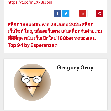
https://t.co/mEXx8jJbuF
แ
สล็อต 188betth.win 24 June 2025 สล็อต
เว็บไซต์ ใหญ่ สล็อตเว็บตรง เล่นสล็อตกับค่ายเกม
น
ที่ดีที่สุด พนัน เว็บเปิดใหม่ 188bet ทดลองเล่น
ะ
Top 94 by Esperanza
แ
น
Gregory Gray
ว
เ
รื่
อ