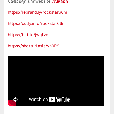
ขอขอบคุณมากwebsite
เว็บสล็อต
https://rebrand.ly/rockstar66m
https://cutly.info/rockstar66m
https://bitt.to/jwgfve
https://shorturl.asia/yn0R9