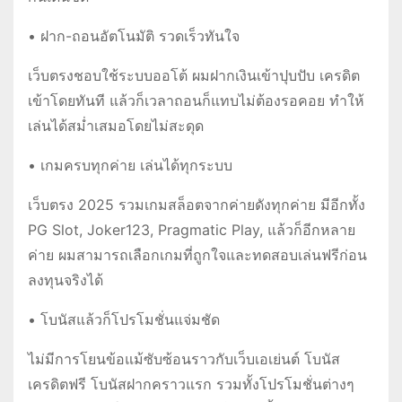
• ฝาก-ถอนอัตโนมัติ รวดเร็วทันใจ
เว็บตรงชอบใช้ระบบออโต้ ผมฝากเงินเข้าปุบปับ เครดิต
เข้าโดยทันที แล้วก็เวลาถอนก็แทบไม่ต้องรอคอย ทำให้
เล่นได้สม่ำเสมอโดยไม่สะดุด
• เกมครบทุกค่าย เล่นได้ทุกระบบ
เว็บตรง 2025 รวมเกมสล็อตจากค่ายดังทุกค่าย มีอีกทั้ง
PG Slot, Joker123, Pragmatic Play, แล้วก็อีกหลาย
ค่าย ผมสามารถเลือกเกมที่ถูกใจและทดสอบเล่นฟรีก่อน
ลงทุนจริงได้
• โบนัสแล้วก็โปรโมชั่นแจ่มชัด
ไม่มีการโยนข้อแม้ซับซ้อนราวกับเว็บเอเย่นต์ โบนัส
เครดิตฟรี โบนัสฝากคราวแรก รวมทั้งโปรโมชั่นต่างๆ