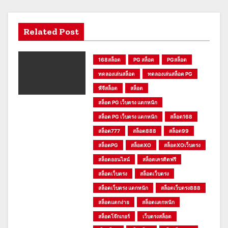
ง
Related Post
168สล็อต
PG สล็อต
PGสล็อต
ทดลองเล่นสล็อต
ทดลองเล่นสล็อต PG
พีจีสล็อต
สล็อต
สล็อต PG เว็บตรง แตกหนัก
สล็อต PG เว็บตรง แตกหนัก
สล็อต168
สล็อต777
สล็อต888
สล็อต99
สล็อตPG
สล็อตXO
สล็อตXOเว็บตรง
สล็อตออนไลน์
สล็อตเครดิตฟรี
สล็อตเว็บตรง
สล็อตเว็บตรง
สล็อตเว็บตรง แตกหนัก
สล็อตเว็บตรง888
สล็อตแตกง่าย
สล็อตแตกหนัก
สล็อตโจ๊กเกอร์
เว็บตรงสล็อต