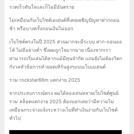
รวดเร็วทันใจและก็ไม่มีอันตราย
ไม่เหมือนกับเว็บไซต์เอเย่นต์ที่เคยเผชิญปัญหาฝากถอน
ช้า หรือบางครั้งถอนเงินไม่ออก
เว็บไซต์ตรงในปี 2025 ส่วนมากจะมีระบบ ฝาก-ถอนออ
โต้ ไม่มีอย่างต่ำ ซึ่งผมถูกใจมากมาย เนื่องจากเรา
สามารถเริ่มเล่นได้หากแม้มีทุนจำกัด แถมยังไม่ต้องวิตก
กังวลหัวข้อการทำยอดเทิร์นสูงๆแบบเว็บเอเย่นต์
รวม rockstar66m แตกง่าย 2025
จากประสบการณ์ตรง ผมได้ลองเล่นหลายเว็บไซต์ศูนย์
รวม สล็อตแตกง่าย 2025 ต้องบอกเลยว่ามีความไม่
เหมือนกระจ่างแจ้งระหว่างเว็บที่ทำเงินง่ายกับเว็บไซต์
ทั่วไป