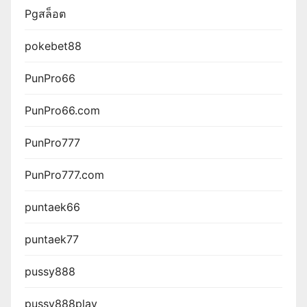
Pgสล็อต
pokebet88
PunPro66
PunPro66.com
PunPro777
PunPro777.com
puntaek66
puntaek77
pussy888
pussy888play