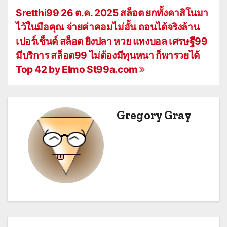
แ
Sretthi99 26 ต.ค. 2025 สล็อต ยกทั้งคาสิโนมา
ไว้ในมือคุณ จ่ายค่าคอมไม่อั้น ถอนได้จริงล้าน
น
เปอร์เซ็นต์ สล็อต ยิงปลา หวย แทงบอล เศรษฐี99
ะ
มีบริการ สล็อต99 ไม่ต้องมีทุนหนา ก็พารวยได้
Top 42 by Elmo St99a.com
แ
น
ว
Gregory Gray
เ
รื่
อ
ง