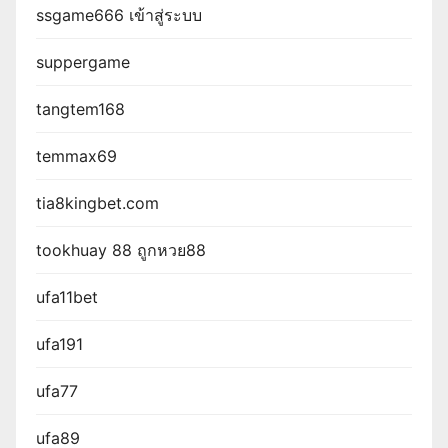
ssgame666 เข้าสู่ระบบ
suppergame
tangtem168
temmax69
tia8kingbet.com
tookhuay 88 ถูกหวย88
ufa11bet
ufa191
ufa77
ufa89