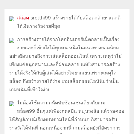
สล็อต
sretthi99 สร้างรายได้กับสล็อตกล้วยๆแตกดี
ได้เงินรางวัลง่ายที่สุด
การสร้างรายได้จากโลกอินเตอร์เน็ตกลายเป็นเรื่อง
ง่ายและก็เข้าถึงได้ทุกคน หนึ่งในแนวทางยอดนิยม
อย่างยิ่งหมายถึงการเล่นสล็อตออนไลน์ เพราะเหตุว่าไม่
เพียงแค่สนุกสนานและก็ผ่อนคลาย แต่ยังสามารถสร้าง
รายได้จริงให้กับผู้เล่นได้อย่างไม่ยากเย็นเพราะเหตุใด
สล็อต ถึงสร้างรายได้ง่าย เกมสล็อตออนไลน์นับว่าเป็น
เกมพนันที่เข้าใจง่าย
ไม่ต้องใช้ความถนัดซับซ้อนเช่นเดียวกับเกม
สล็อต99 อื่นๆแค่เพียงกดสปิน หมุนวงล้อ แล้วรอคอย
ให้สัญลักษณ์เรียงตรงตามไลน์ที่กำหนด ก็สามารถรับ
รางวัลได้ทันที นอกเหนือจากนี้ เกมสล็อตยังมีอัตราการ