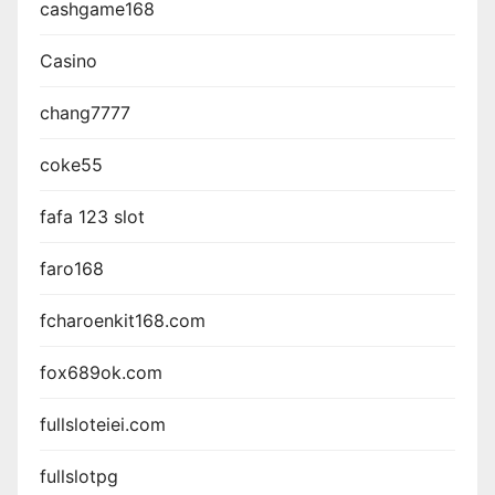
cashgame168
Casino
chang7777
coke55
fafa 123 slot
faro168
fcharoenkit168.com
fox689ok.com
fullsloteiei.com
fullslotpg