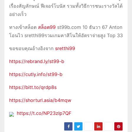
เรื่องสัญลักษณ์ ฟีเจอร์โบนัส รวมทั้งวิธีการชนะรางวัลได้
อย่างเร็ว
ทางเข้าสล็อต
สล็อต99
st99b.com 10 ธันวา 67 Anton
โอนไว sretthi99รวมเกมคาสิโนให้อัตราจ่ายสูง Top 33
ขอขอบคุณอ้างอิงจาก
sretthi99
https://rebrand.ly/st99-b
https://cutly.info/st99-b
https://bitt.to/qrdp8s
https://shorturl.asia/b4mqw
https://t.co/NP23zlp7QF