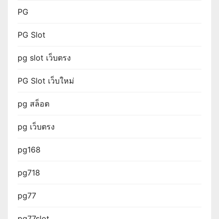
PG
PG Slot
pg slot เว็บตรง
PG Slot เว็บใหม่
pg สล็อต
pg เว็บตรง
pg168
pg718
pg77
pg77slot