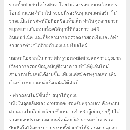
รวมทั้งเบิกเงินได้ในทันที โดยไม่ต้องรอนานเหมือนการ
โอนผ่านแบงค์ทั่วๆไป ระบบนี้รองรับทุกแพลตฟอร์ม ไม่
ว่าจะเป็นโทรศัพท์มือถือหรือแท็บเล็ต ทำให้คุณสามารถ
สนุกสนานกับเกมสล็อตได้ทุกที่ที่ต้องการ แค่มี
อินเทอร์เน็ต และก็ยังสามารถตรวจตรายอดเงินและก็ทำ
รายการต่างๆได้ด้วยตัวเองแบบเรียลไทม์
นอกเหนือจากนั้น การใช้ทรูวอเลทยังช่วยลดความยุ่งยาก
เรื่องการกรอกข้อมูลบัญชีธนาคาร ทำให้ผู้เล่นใหม่
สามารถเริ่มเล่นได้ง่ายขึ้น เพียงแค่สมัครทรูวอเลท เพิ่ม
เงินเข้าระบบ และก็เริ่มพนันได้ทันที
• ฝากถอนไม่มีขั้นต่ำ สนุกได้ทุกงบ
หนึ่งในจุดแข็งของ sretthi99 รองรับทรูวอเลท คือระบบ
ฝากถอนไม่มีอย่างน้อย ซึ่งเหมาะสำหรับผู้เล่นทุกกรุ๊ป ไม่
ว่าจะมีงบประมาณมากหรือน้อยก็สามารถเข้ามาร่วม
บันเทิงใจได้อย่างมาก ระบบนี้ช่วยทำให้ผู้เล่นควบคุมงบ