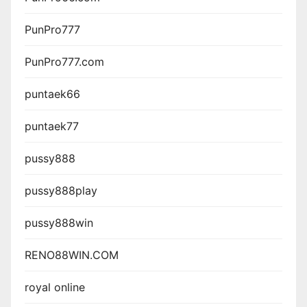
PunPro777
PunPro777.com
puntaek66
puntaek77
pussy888
pussy888play
pussy888win
RENO88WIN.COM
royal online