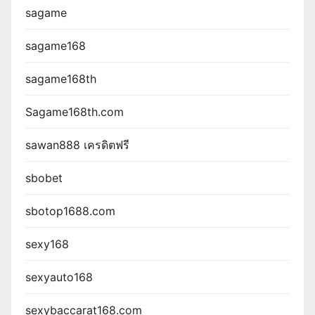
sagame
sagame168
sagame168th
Sagame168th.com
sawan888 เครดิตฟรี
sbobet
sbotop1688.com
sexy168
sexyauto168
sexybaccarat168.com