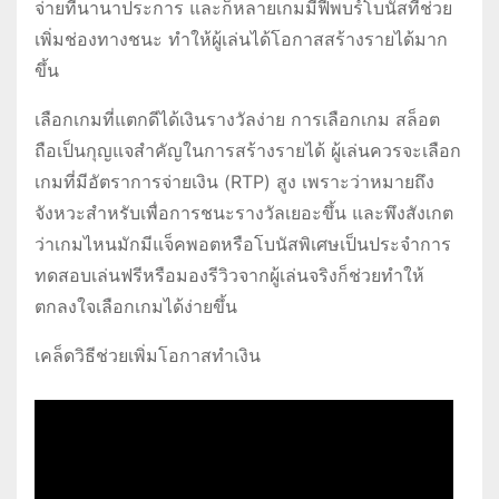
จ่ายที่นานาประการ และก็หลายเกมมีฟีพบร์โบนัสที่ช่วย
เพิ่มช่องทางชนะ ทำให้ผู้เล่นได้โอกาสสร้างรายได้มาก
ขึ้น
เลือกเกมที่แตกดีได้เงินรางวัลง่าย การเลือกเกม สล็อต
ถือเป็นกุญแจสำคัญในการสร้างรายได้ ผู้เล่นควรจะเลือก
เกมที่มีอัตราการจ่ายเงิน (RTP) สูง เพราะว่าหมายถึง
จังหวะสำหรับเพื่อการชนะรางวัลเยอะขึ้น และพึงสังเกต
ว่าเกมไหนมักมีแจ็คพอตหรือโบนัสพิเศษเป็นประจำการ
ทดสอบเล่นฟรีหรือมองรีวิวจากผู้เล่นจริงก็ช่วยทำให้
ตกลงใจเลือกเกมได้ง่ายขึ้น
เคล็ดวิธีช่วยเพิ่มโอกาสทำเงิน