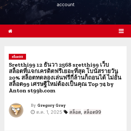
account
สล็อต99
Sretthi99 12 ธันวา 2568 sretthi99 เว็บ
สล็อตที่แจกเครดิตฟรีเยอะที่สุด โบนัสรายวัน
20% สล็อตทดลองเล่นฟรีกี่ล้านก็ถอนได้ ไม่อั้น
สล็อต99 เศรษฐีใหม่ต้องเป็นคุณ Top 74 by
Anton st99b.com
By
Gregory Gray
ต.ค. 1, 2025
สล็อต
,
สล็อต99