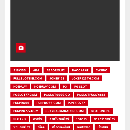
918KISS
ABA
ABAGROUP2
BACCARAT
CASINO
FULLSLOTEIEI.COM
JOKER123
JOKER123TH.COM
NO1HUAY
NO1HUAY.COM
PG
PG SLOT
PGSLOT77.COM
PGSLOT9999.CO
PGSLOTPUSSY888
PUNPRO66
PUNPRO66.COM
PUNPRO777
PUNPRO777.COM
SEXYBACCARAT168.COM
SLOT ONLINE
SLOTXO
คาสิโน
คาสิโนออนไลน์
บาคาร่า
บาคาร่าออนไลน์
พนันออนไลน์
สล็อต
สล็อตออนไลน์
เกมยิงปลา
เว็บพนัน