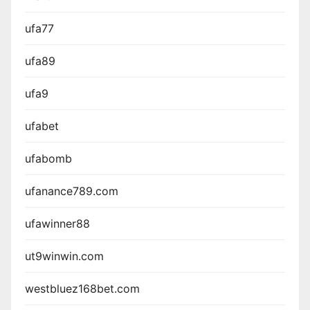
ufa77
ufa89
ufa9
ufabet
ufabomb
ufanance789.com
ufawinner88
ut9winwin.com
westbluez168bet.com