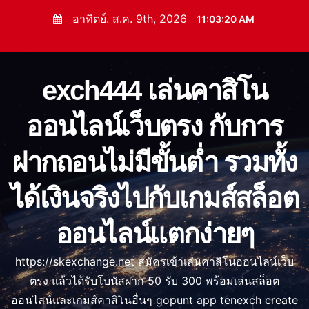
S
อาทิตย์. ส.ค. 9th, 2026
11:03:21 AM
k
i
p
exch444 เล่นคาสิโน
t
o
ออนไลน์เว็บตรง กับการ
c
o
ฝากถอนไม่มีขั้นต่ำ รวมทั้ง
n
t
ได้เงินจริงไปกับเกมส์สล็อต
e
n
ออนไลน์แตกง่ายๆ
t
https://skexchange.net สมัครเข้าเล่นคาสิโนออนไลน์เว็บ
ตรง แล้วได้รับโบนัสฝาก 50 รับ 300 พร้อมเล่นสล็อต
ออนไลน์และเกมส์คาสิโนอื่นๆ gopunt app tenexch create