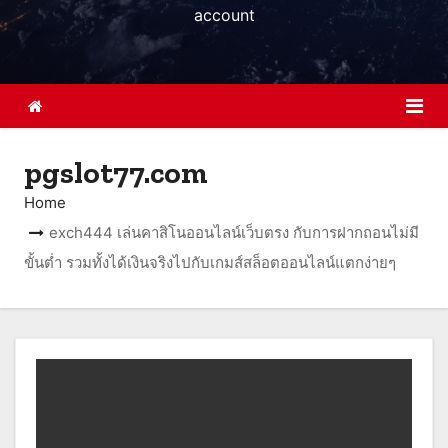
account
pgslot77.com
Home
exch444 เล่นคาสิโนออนไลน์เว็บตรง กับการฝากถอนไม่มี
ขั้นต่ำ รวมทั้งได้เงินจริงไปกับเกมส์สล็อตออนไลน์แตกง่ายๆ