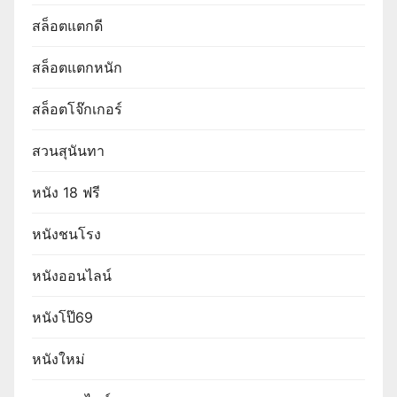
สล็อตแตกดี
สล็อตแตกหนัก
สล็อตโจ๊กเกอร์
สวนสุนันทา
หนัง 18 ฟรี
หนังชนโรง
หนังออนไลน์
หนังโป๊69
หนังใหม่