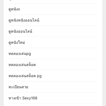
ดูหนังx
ดูหนังหนังออนไลน์
ดูหนังออนไลน์
ดูหนังใหม่
ทดลองเล่นpg
ทดลองเล่นสล็อต
ทดลองเล่นสล็อต pg
ทะเบียนสวย
ทางเข้า Sexy168