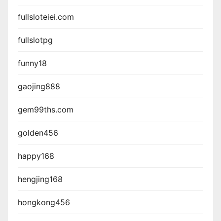
fullsloteiei.com
fullslotpg
funny18
gaojing888
gem99ths.com
golden456
happy168
hengjing168
hongkong456