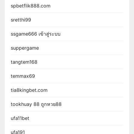
spbetflik888.com
sretthi99
ssgame666 เข้าสู่ระบบ
suppergame
tangtem168
temmax69
tia8kingbet.com
tookhuay 88 ถูกหวย88
ufa11bet
ufa191