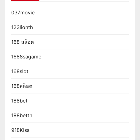
037movie
123lionth
168 สล็อต
1688sagame
168slot
168สล็อต
188bet
188betth
918Kiss