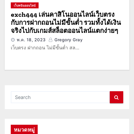
เว็บพนันออนไลน์
exch444 เล่นคาสิโนออนไลน์เว็บตรง
กับการฝากถอนไม่มีขั้นต่ำ รวมทั้งได้เงิน
จริงไปกับเกมส์สล็อตออนไลน์แตกง่ายๆ
พ.ค. 18, 2023
Gregory Gray
เว็บตรง ฝากถอน ไม่มีขั้นต่ำ สล…
หมวดหมู่