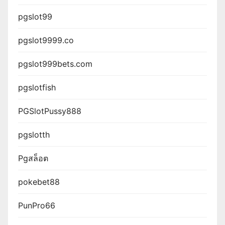
pgslot99
pgslot9999.co
pgslot999bets.com
pgslotfish
PGSlotPussy888
pgslotth
Pgสล็อต
pokebet88
PunPro66