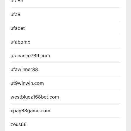
ufa89
ufa9
ufabet
ufabomb
ufanance789.com
ufawinner88
ut9winwin.com
westbluez168bet.com
xpay88game.com
zeus66