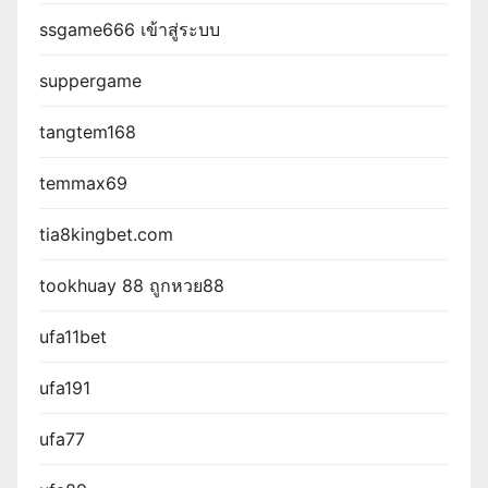
ssgame666 เข้าสู่ระบบ
suppergame
tangtem168
temmax69
tia8kingbet.com
tookhuay 88 ถูกหวย88
ufa11bet
ufa191
ufa77