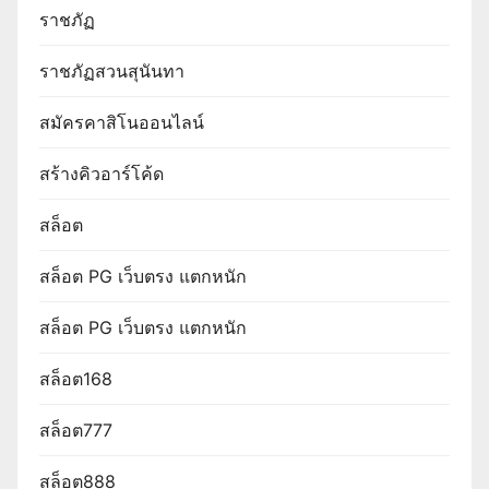
ราชภัฏ
ราชภัฏสวนสุนันทา
สมัครคาสิโนออนไลน์
สร้างคิวอาร์โค้ด
สล็อต
สล็อต PG เว็บตรง แตกหนัก
สล็อต PG เว็บตรง แตกหนัก
สล็อต168
สล็อต777
สล็อต888