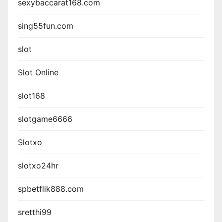
sexybaccarat168.com
sing55fun.com
slot
Slot Online
slot168
slotgame6666
Slotxo
slotxo24hr
spbetflik888.com
sretthi99