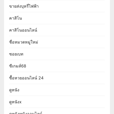
ขายส่งบุหรี่ไฟฟ้า
คาสิโน
คาสิโนออนไลน์
ชื่อหมวดหมู่ใหม่
ซอยเบท
ซีเกมส์68
ซื้อหวยออนไลน์ 24
ดูหนัง
ดูหนังx
ดูหนังหนังออนไลน์