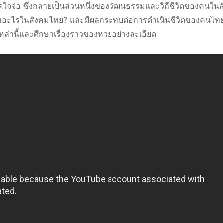
จจ่อ ซึ่งกลายเป็นส่วนหนึ่งของวัฒนธรรมและวิถีชีวิตของคนใน
าทอะไรในสังคมไทย? และมีผลกระทบต่อการดำเนินชีวิตของคนไทย
่านี้และศึกษาเรื่องราวของหวยอย่างละเอียด