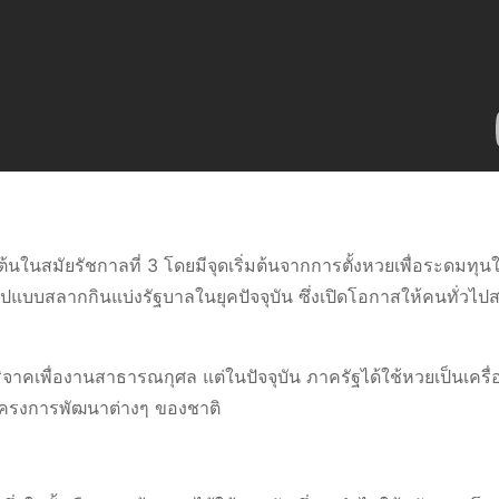
ในสมัยรัชกาลที่ 3 โดยมีจุดเริ่มต้นจากการตั้งหวยเพื่อระดมทุ
ูปแบบสลากกินแบ่งรัฐบาลในยุคปัจจุบัน ซึ่งเปิดโอกาสให้คนทั่วไป
าคเพื่องานสาธารณกุศล แต่ในปัจจุบัน ภาครัฐได้ใช้หวยเป็นเครื่
ังโครงการพัฒนาต่างๆ ของชาติ