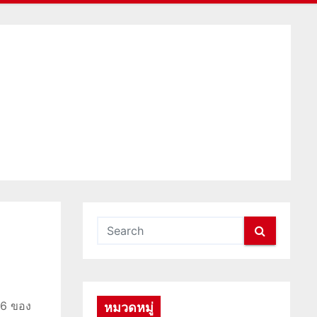
16 ของ
หมวดหมู่