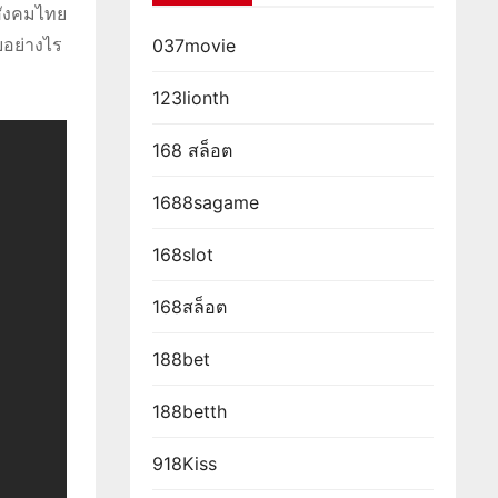
สังคมไทย
อย่างไร
037movie
123lionth
168 สล็อต
1688sagame
168slot
168สล็อต
188bet
188betth
918Kiss