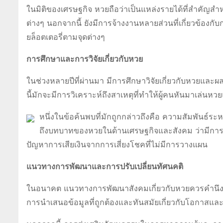
ในมิติของเศรษฐกิจ หวยถือว่าเป็นแหล่งรายได้ที่สำคัญส
ต่างๆ นอกจากนี้ ยังมีการจ้างงานหลายส่วนที่เกี่ยวข้อ
ยล็อตเตอรี่ตามจุดต่างๆ
การศึกษาและการวิจัยเกี่ยวกับหวย
ในช่วงหลายปีที่ผ่านมา มีการศึกษาวิจัยเกี่ยวกับหวยแล
นี้มักจะมีการวิเคราะห์ถึงสาเหตุที่ทำให้ผู้คนหันมาเล่
หนึ่งในข้อค้นพบที่มักถูกกล่าวถึงคือ ความสัมพันธ์
ถึงบทบาทของหวยในด้านเศรษฐกิจและสังคม ว่ามีการ
ปัญหาการเสียเงินจากการเสี่ยงโชคที่ไม่มีการวางแผน
แนวทางการพัฒนาและการปรับเปลี่ยนทัศนคติ
ในอนาคต แนวทางการพัฒนาสังคมเกี่ยวกับหวยควรคำนึงถึง
การนำเสนอข้อมูลที่ถูกต้องและทันสมัยเกี่ยวกับโอกาสแล