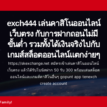
exch444 เล่นคาสิโนออนไลน์
เว็บตรง กับการฝากถอนไม่มี
ขั้นต่ำ รวมทั้งได้เงินจริงไปกับ
เกมส์สล็อตออนไลน์แตกง่ายๆ
https://skexchange.net สมัครเข้าเล่นคาสิโนออนไลน์
เว็บตรง แล้วได้รับโบนัสฝาก 50 รับ 300 พร้อมเล่นสล็อต
ออนไลน์และเกมส์คาสิโนอื่นๆ gopunt app tenexch
create account
Family!