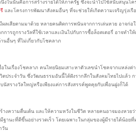
 หนึ่งในนั้นคือการสร้างรายได้ให้ภาครัฐ ซึ่งจะนำไปใช้สนับสนุนโ
รี
และโครงการพัฒนาสังคมอื่นๆ ที่จะช่วยให้เกิดความเจริญรุ่งเรื
ังมีผลเสียตามมาด้วย หลายคนติดการพนันจากการเล่นหวย อาจก่อให
ารถูกรางวัลที่ใช้เวลาและเงินไปกับการซื้อล็อตเตอรี่ อาจทำให้ผ
อื่นๆ ที่ไม่เกี่ยวกับโชคลาภ
มเชื่อในเรื่องโชคลาภ คนไทยนิยมเสาะหาตัวเลขนำโชคจากแหล่งต่า
ีวิตประจำวัน ซึ่งวัฒนธรรมอันนี้ได้ฝังรากลึกในสังคมไทยไปแล้ว 
นัสรางวัลใหญ่หรือเพียงแค่การสังสรรค์พูดคุยกับเพื่อนฝูงก็ได้
สร้างความตื่นเต้น และให้ความหวังในชีวิต หลายคนอาจมองหวยว่า
นะที่ดีขึ้นอย่างรวดเร็ว โดยเฉพาะในกลุ่มของผู้มีรายได้น้อยที
ำวัน