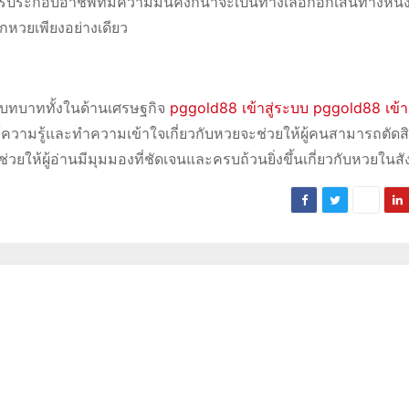
ะกอบอาชีพที่มีความมั่นคงก็น่าจะเป็นทางเลือกอีกเส้นทางหนึ่ง
กหวยเพียงอย่างเดียว
ีบทบาททั้งในด้านเศรษฐกิจ
pggold88 เข้าสู่ระบบ
pggold88 เข้า
ห้ความรู้และทำความเข้าใจเกี่ยวกับหวยจะช่วยให้ผู้คนสามารถตัด
ะช่วยให้ผู้อ่านมีมุมมองที่ชัดเจนและครบถ้วนยิ่งขึ้นเกี่ยวกับหวยใน